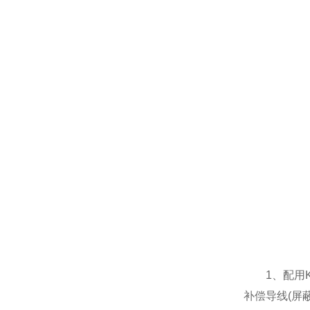
1、配用K型
补偿导线(屏蔽