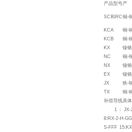
产品型号
产 
SC和RC
铜-
KCA
铜-
KCB
铜-
KX
镍铬
NC
铜-
NX
镍铬
EX
镍铬
JX
铁-
TX
铜-
补偿导线具体
1：JX-2-G-V
8:RX-2-H-GG
S-FFF 15:K