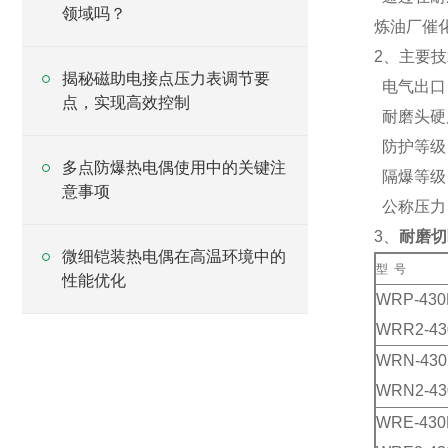
领域吗？
炼油厂催
2、主要
揭秘磁助电接点压力表调节要
电气出口：M
点，实现高效控制
耐磨头硬度
防护等级：
多点防爆热电偶使用中的关键注
隔爆等级：d
意事项
公称压力：
3、
耐磨切
微细铠装热电偶在高温环境中的
型 号
性能优化
WRP-43
WRR2-4
WRN-43
WRN2-4
WRE-43