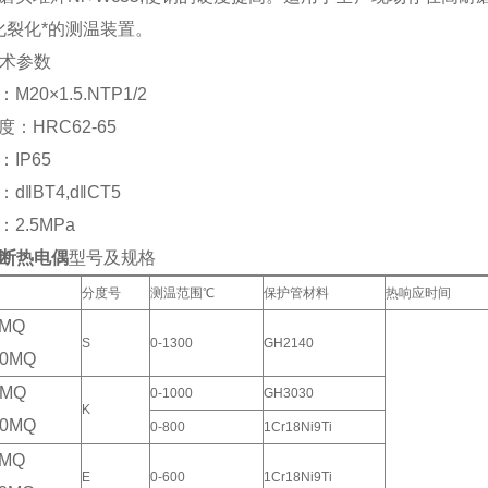
化裂化*的测温装置。
技术参数
20×1.5.NTP1/2
：HRC62-65
IP65
‖BT4,d‖CT5
2.5MPa
断热电偶
型号及规格
分度号
测温范围℃
保护管材料
热响应时间
0MQ
S
0-1300
GH2140
30MQ
0MQ
0-1000
GH3030
K
30MQ
0-800
1Cr18Ni9Ti
0MQ
E
0-600
1Cr18Ni9Ti