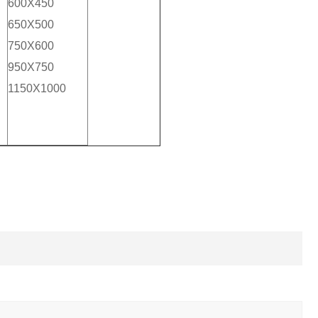
600X450
650X500
750X600
950X750
1150X1000