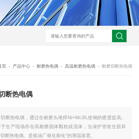
WRN-530直角弯头热电偶
WRNK-231D炉管刀刃热电
首页
-
产品中心
-
耐磨热电偶
-
高温耐磨热电偶
-
耐磨切断热电偶
切断热电偶
切断热电偶，通过在耐磨头堆焊Ni+Wc35,使钢的硬度提高。
用于生产现场存在高耐磨固体颗粒或流体，当保护管发生损坏
可切断热电偶。是炼油厂催化裂化*的测温装置。