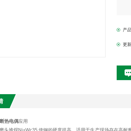
产
更
情
断热电偶
应用
磨头堆焊Ni+Wc35,使钢的硬度提高。适用于生产现场存在高