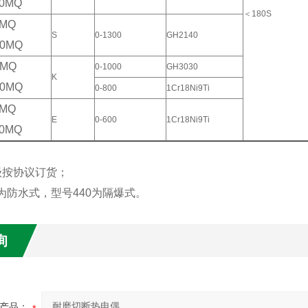
30MQ
＜180S
0MQ
S
0-1300
GH2140
40MQ
0MQ
0-1000
GH3030
K
40MQ
0-800
1Cr18Ni9Ti
0MQ
E
0-600
1Cr18Ni9Ti
40MQ
级按协议订货；
0为防水式，型号440为隔爆式。
询
产品：