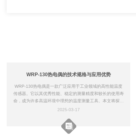
WRP-130热电偶的技术规格与应用优势
WRP-130热电偶是一款广泛应用于工业领域的高性能温度
传感器。它以其优秀性能、稳定的测量精度和较长的使用寿
命，成为许多高温环境中理想的温度测量工具。本文将探讨
WRP-130热电偶的技术规格和应用优势。一、WRP-130热
2025-03-17
电偶的技术规格1.类型与型号：WRP-130一般采用铂-铑（P
tRh）合金，常见的类型包括K型、S型和R型热电偶。每种
类型适应不同的温度范围和测量精度。2.温度测量范围：W