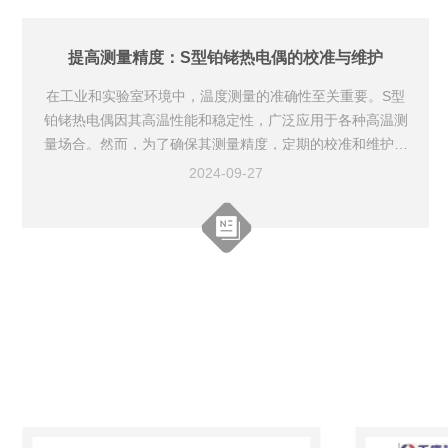
RP-130的工作温度范围通常在-200℃到1700℃之间，具体
的温度范围会根据热电偶...
提高测量精度：S型铂铑热电偶的校准与维护
在工业和实验室环境中，温度测量的准确性至关重要。S型
铂铑热电偶因其高温性能和稳定性，广泛应用于各种高温测
量场合。然而，为了确保其测量精度，定期的校准和维护是
少不了的。S型铂铑热电偶由90%的铂和10%的铑组成，适
2024-09-27
用于温度范围从-50℃到+1768℃。其工作原理基于热电效
应，即温度差引起的电动势（EMF）。S型热电偶具有良好
的线性响应和长期稳定性，适合高精度的温度测量。一、校
准S型热电偶校准是确保热电偶准确性的关键步骤。以下是
校准的主要步骤：1.准备工作：使用高精度的温度标准器...