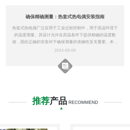
锈钢或其他耐腐蚀材料制作的保护套管，以防金属部件受
损。2.机械防护-抗振设计：在高振动环境中，选择具...
确保精确测量：热套式热电偶安装指南
热套式热电偶广泛应用于工业过程控制中，用于高温环境下
的温度测量。其设计允许在高温条件下提供精确的温度数
据，因此正确的安装对于确保测量的准确性至关重要。本文
将详细介绍热套式热电偶的安装指南，帮助您优化温度测量
2024-09-09
的精度和可靠性。一、选择合适的热电偶在安装之前，确保
选择适合您的应用环境和测量范围的热套式热电偶。根据测
量温度范围、材料兼容性和精度要求选择合适的型号。例
如，K型热电偶适用于广泛的温度范围，但在高温度下可能
需要特殊材料的热电偶。二、安装前准备1.检查设备：确保
热电偶和其他组...
推荐
产品
RECOMMEND