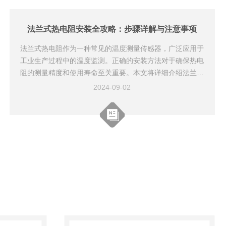
配，或补偿导线本身出现断裂、短路等情况，也会引起测量
误差。-冷端温度变化：若冷端温度不稳定或未进行有效的
冷端温度补偿，...
法兰式热电阻安装全攻略：步骤详解与注意事项
法兰式热电阻作为一种常见的温度测量传感器，广泛应用于
工业生产过程中的温度监测。正确的安装方法对于确保热电
阻的测量精度和使用寿命至关重要。本文将详细介绍法兰式
热电阻的安装步骤及注意事项，助您轻松完成安装。一、安
2024-09-02
装前准备1.工具准备：准备好扳手、螺丝刀、内六角扳手等
常用工具。2.材料检查：检查热电阻型号、规格是否符合设
计要求，以及是否有损坏。3.环境检查：确保安装现场环境
整洁，无腐蚀性气体、粉尘等。二、安装步骤1.关闭系统：
在安装热电阻之前，请确保系统已关闭，以防止意外伤害。
1....