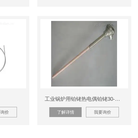
偶
工业锅炉用铂铑热电偶铂铑30-铂铑6-WRR
要询价
了解详情
我要询价