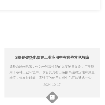
S型铂铑热电偶在工业应用中有哪些常见故障
S型铂铑热电偶，作为一种高性能的温度测量设备，广泛应
用于各种工业环境中。尽管其具有出色的高温稳定性和测量
精度，但在长时间、高强度的使用过程中仍可能遭遇一些故
障。以下是一些S型铂铑热电偶的常见故障类型及其可能的
2024-10-17
原因：1、测量不准确-老化效应：长期处于高温环境会导致
热电偶材料逐渐老化，从而影响热电特性，造成测量值偏
差。-补偿导线问题：如果使用的补偿导线与热电偶不匹