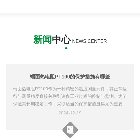
新闻
中心
NEWS CENTER
端面热电阻PT100的保护措施有哪些
端面热电阻PT100作为一种精密的温度测量元件，其正常运
行与测量精度直接关联到诸多工业过程的控制与监测。为了
保证其长期稳定工作，采取适当的保护措施显得尤为重要。
以下是一些关于如何保护端面热电阻PT100免受损害的关键
2024-12-19
策略：1.环境防护-防尘防水：选用适当的防护等级封装，如
IP65或更高，防止灰尘和水汽侵入，影响测量精度和内部电
路。-防腐蚀：如果工作介质或周围环境有腐蚀性，采用不