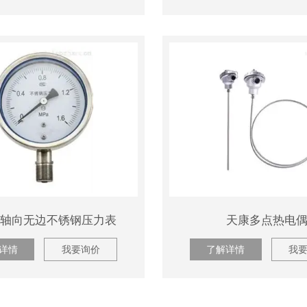
0ZB轴向无边不锈钢压力表
天康多点热电
详情
我要询价
了解详情
我