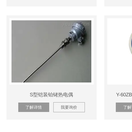
S型铠装铂铑热电偶
Y-6
了解详情
我要询价
了解