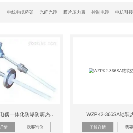
计
电线电缆桥架
光纤光缆
膜片压力表
控制电缆
电机引接
流量计
防腐蚀热电偶一体化防爆防腐热电偶
WZPK2-366SA铠
详情
我要询价
了解详情
我