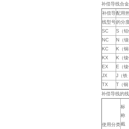
补偿导线合金
补偿导
配用
线型号
的分
SC
S（铂
NC
N（镍
KC
K（铜
KX
K（
EX
E（
JX
J（铁
TX
T（铜
补偿导线的线
标
称
截
使用分类