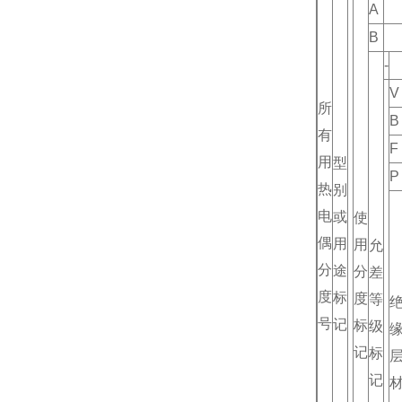
A
B
-
V
所
B
有
F
用
型
P
热
别
电
或
使
偶
用
用
允
分
途
分
差
度
标
度
等
号
记
标
级
记
标
记