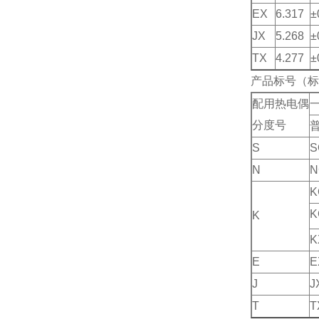
EX
6.317
±
JX
5.268
±
TX
4.277
±
产品标号（标
配用热电偶
分度号
S
S
N
N
K
K
K
K
E
E
J
J
T
T