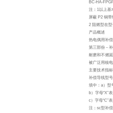
BC-HA-
注：1以上基
屏蔽 P2 铜
2 阻燃型在型
产品概述
热电偶用补偿
第三部份－补
耐磨和不燃延
被广泛用核电
主要技术指标
补偿导线型号按产
填中：a）型
b）字母“X
c）字母“C
注：sc型补