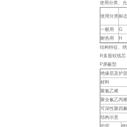
使用分类、允
使用分类
标
一般用
G
耐热用
H
结构特征、绝
R多股软线芯
P屏蔽型
绝缘层及护
材料
聚氯乙烯
聚全氟乙丙
可深性聚四
结构示意
护层
绝