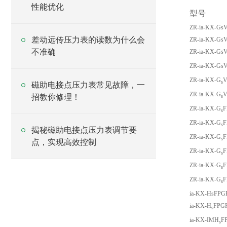
性能优化
型号
ZR-ia-KX-Gs
差动远传压力表的读数为什么会
ZR-ia-KX-Gs
不准确
ZR-ia-KX-Gs
ZR-ia-KX-Gs
ZR-ia-KX-G
V
s
磁助电接点压力表常见故障，一
ZR-ia-KX-G
V
招教你修理！
s
ZR-ia-KX-G
F
s
ZR-ia-KX-G
F
s
揭秘磁助电接点压力表调节要
ZR-ia-KX-G
F
s
点，实现高效控制
ZR-ia-KX-G
F
s
ZR-ia-KX-G
F
s
ZR-ia-KX-G
F
s
ia-KX-HsFPG
ia-KX-H
FPG
s
ia-KX-IMH
F
s