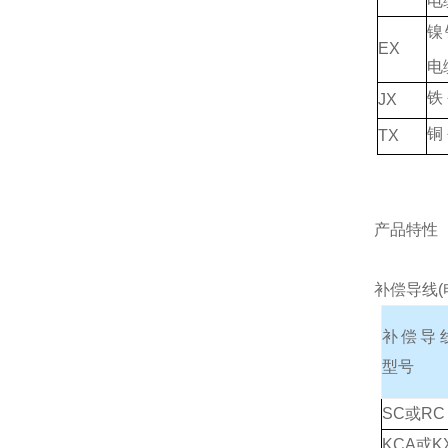
电
镍
EX
电
铁
JX
铜
TX
产品特性
补偿导线(
补偿导
型号
SC或RC
KCA或K