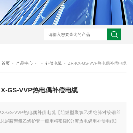
WRN-530直角弯头热电偶
WRNK-231D炉管刀刃热电
：
首页
-
产品中心
- -
补偿电缆
-
ZR-KX-GS-VVP热电偶补偿电缆
-KX-GS-VVP热电偶补偿电缆
-KX-GS-VVP热电偶补偿电缆【阻燃型聚氯乙烯绝缘对绞铜丝
织总屏蔽聚氯乙烯护套一般用精密级K分度热电偶用补偿电缆】