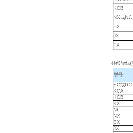
KCB
NX或NC
EX
JX
TX
补偿导线(
型号
SC或RC
KCA
KCB
KX
NC
NX
EX
JX