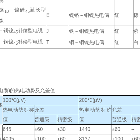
缆
铬
－镍硅
延长型
10
45
E
镍铬－铜镍热电偶
红
棕
缆
－铜镍
补偿型电缆
J
铁－铜镍热电偶
红
紫
45
－铜镍
补偿型电缆
T
铜－铜镍热电偶
红
白
45
电缆)的热电动势及允差值
100℃(μV)
200℃(μV)
线
热电动势标称
允差
热电动势标称
允差
值
值
普通级
精密级
普通级
精
645
±60
±30
1440
±60
--
X
4095
±100
±60
8137
±100
±60