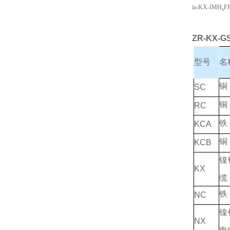
ia-KX-IMH
F
s
ZR-KX-
型号
名
铜
SC
铜
RC
铁
KCA
铜
KCB
镍
KX
缆
铁
NC
镍
NX