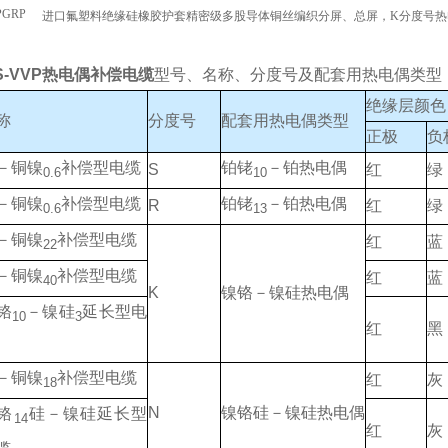
PGRP
进口氟塑料绝缘硅橡胶护套精密级多股导体铜丝编织分屏、总屏，K分度号热
GS-VVP热电偶补偿电缆
型号、名称、分度号及配套用热电偶类型
绝缘层颜色
称
分度号
配套用热电偶类型
正极
负
－铜镍
补偿型电缆
铂铑
－铂热电偶
S
红
绿
0.6
10
－铜镍
补偿型电缆
铂铑
－铂热电偶
R
红
绿
0.6
13
－铜镍
补偿型电缆
红
蓝
22
－铜镍
补偿型电缆
红
蓝
40
K
镍铬－镍硅热电偶
铬
－镍硅
延长型电
10
3
红
黑
－铜镍
补偿型电缆
红
灰
18
N
镍铬硅－镍硅热电偶
铬
硅－镍硅延长型
14
红
灰