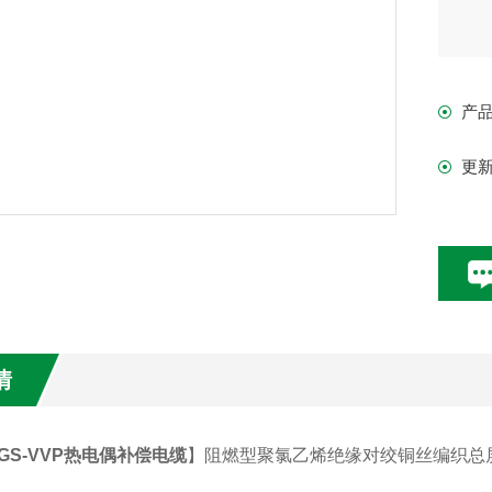
产
更
情
X-GS-VVP热电偶补偿电缆
】
阻燃型聚氯乙烯绝缘对绞铜丝编织总