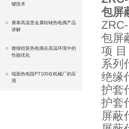
键技术
包屏
ZR
康泰高温贵金属铂铑热电偶产品
讲解
包屏
项 目
微细铠装热电偶在高温环境中的
性能优化
系列
绝缘
端面热电阻PT100在机械厂的应
用
护套
护套
屏蔽
屏蔽