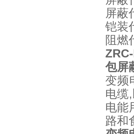
屏蔽
铠装
阻燃
ZR
包屏
变频
电缆
电能
路和