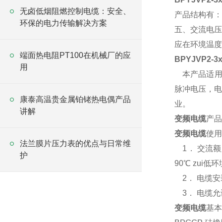
无卤低烟阻燃控制电缆：安全、
产品结构有：3芯
环保的电力传输解决方案
五、交流电压
应在环境温度
端面热电阻PT100在机械厂的应
BPYJVP2-
用
本产品适用于
脉冲电压，电
康泰高温贵金属铂铑热电偶产品
业。
讲解
变频电缆
产品
变频电缆
使用
法兰膜片压力表的优点与日常维
1． 交流额定
护
90℃ zu
2． 电缆安
3． 电缆允
变频电缆
基