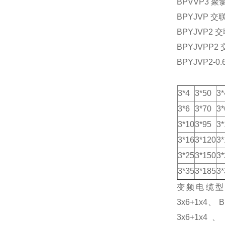
BPVVP3
BPYJVP
BPYJVP
BPYJVP
BPYJVP2-0.
3*4
3*50
3*
3*6
3*70
3*
3*10
3*95
3*
3*16
3*120
3*
3*25
3*150
3*
3*35
3*185
3*
变频电缆
3x6+1x4、 
3x6+1x4、