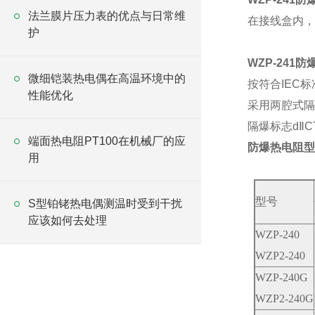
法兰膜片压力表的优点与日常维
在接线盒内，
护
WZP-241防
微细铠装热电偶在高温环境中的
按符合IEC标
性能优化
采用两腔式隔
隔爆标志dⅡC
端面热电阻PT100在机械厂的应
防爆热电阻型
用
型号
S型铂铑热电偶测温时受到干扰
应该如何去处理
WZP-240
WZP2-240
WZP-240G
WZP2-240G