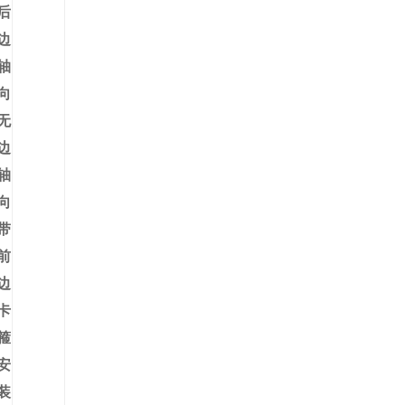
后
边
轴
向
无
边
轴
向
带
前
边
卡
箍
安
装