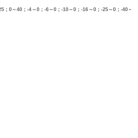
25
；
0
～
40
；
-4
～
0
；
-6
～
0
；
-10
～
0
；
-16
～
0
；
-25
～
0
；
-40
～
0-