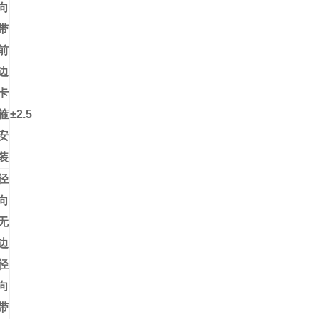
向
带
前
边
卡
箍
±2.5
安
装
径
向
无
边
径
向
带