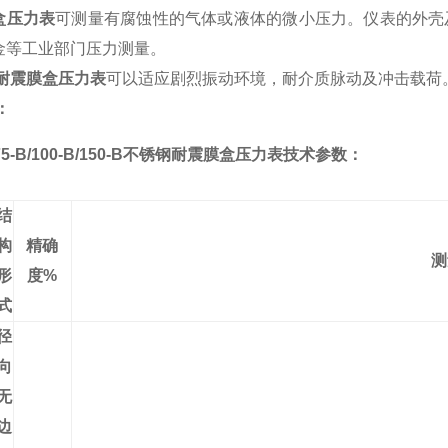
盒压力表
可测量有腐蚀性的气体或液体的微小压力。仪表的外壳及导
金等工业部门压力测量。
耐震膜盒压力表
可以适应剧烈振动环境，耐介质脉动及冲击载
：
/75-B/100-B/150-B不锈钢耐震膜盒压力表
技术参数：
结
构
精确
测
形
度
%
式
径
向
无
边