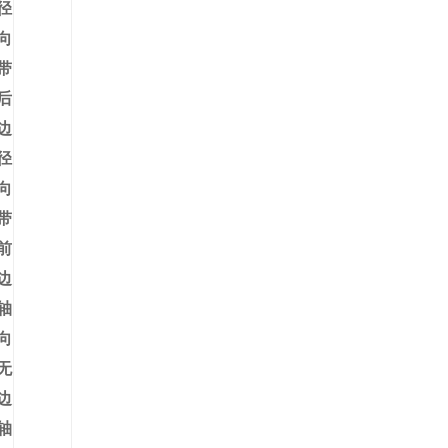
径
向
带
后
边
径
向
带
前
边
轴
向
无
边
轴