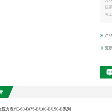
压系
等
产
更
情
表YE-60-B/75-B/100-B/150-B系列