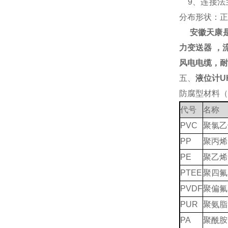
9、连接法兰
分布形状：正
安徽天康
力变送器 ，
风电电缆，耐
五、
液位计
U
防腐型材料（
代号
名称
PVC
聚氯乙
PP
聚丙烯
PE
聚乙烯
PTEE
聚四氟
PVDF
聚偏氟
PUR
聚氨脂
PA
聚酰胺