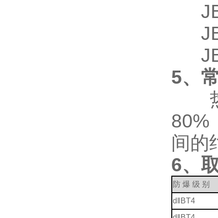
JB/
JB/
JB/
5
、
热电
80
间的
6
、
防 爆 级 别
d‖BT4
d‖BT4