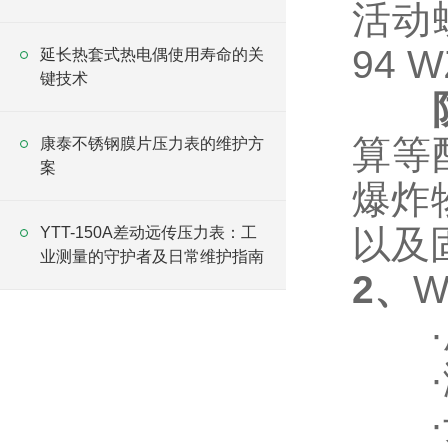
活动
94 W
延长热套式热电偶使用寿命的关
键技术
算等
康泰不锈钢膜片压力表的维护方
案
爆炸物
以及
YTT-150A差动远传压力表：工
业测量的守护者及日常维护指南
2、
W
·压
·测
·毋