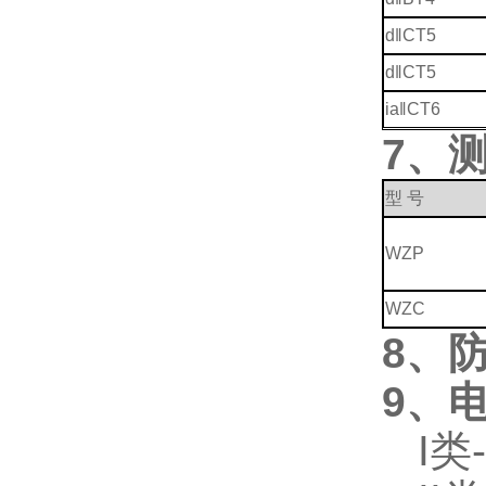
d‖CT5
d‖CT5
ia‖CT6
7
、
型 号
WZP
WZC
8
、
9
、
I类-