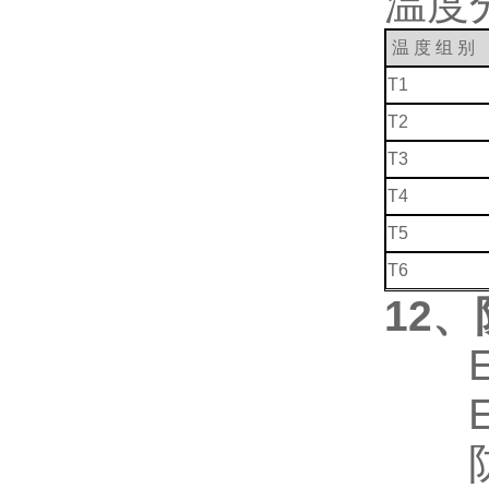
温度分
温 度 组 别
T1
T2
T3
T4
T5
T6
12
、
EXd
EXi
防护