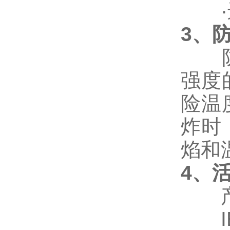
·进
3、
强度
险温
炸时
焰和
4
、
产
IE