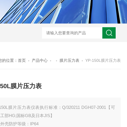
WRN-530直角弯头热电偶
WRNK-231D炉管刀刃热电
您的位置：
首页
-
产品中心
- -
膜片压力表
-
YP-150L膜片压力表
-150L膜片压力表
-150L膜片压力表仪表执行标准：Q/320211 DGH07-2001【可
工部HG;国标GB及日本JIS】
外壳防护等级：IP64