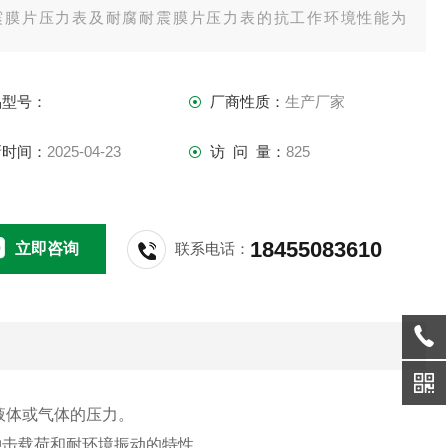
震膜片压力表及耐腐耐震膜片压力表的抗工作环境性能为
4439所规定的V.H.4级。
工作温度：膜片压力表、耐腐膜片压力表-40℃~70℃，
品型号：
厂商性质：
生产厂家
震膜片压力表、耐腐耐震膜片压力表：灌充液为甘油
5℃~55℃，灌充液为硅油时-25~55℃。
新时间：
2025-04-23
访 问 量：
825
18455083610
立即咨询
联系电话：
液体或气体的压力。
冲击载荷和耐环境振动的特性。