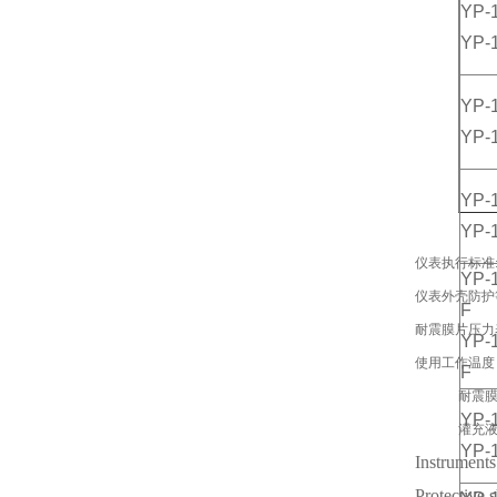
YP-
YP-
YP-
YP-
YP-
YP-
仪表执行标准:JB
YP-
仪表外壳防护等
F
耐震膜片压力表
YP-
使用工作温度
F
耐震膜片压力
YP-
灌充液为硅
YP-
Instruments
Protective 