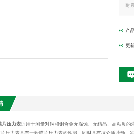
耐
GB
使用
产
耐
时-
更
情
L膜片压力表
适用于测量对铜和铜合金无腐蚀、无结晶、高粘度的
膜片压力表具有一般膜片压力表的性能，同时具有抗介质脉动、