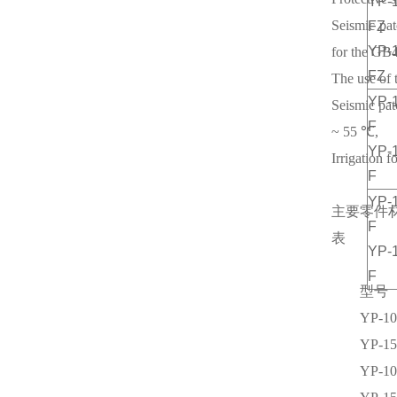
YP-
Seismic pat
FZ
YP-
for the GB
FZ
The use of 
YP-
Seismic pat
F
~ 55 ℃,
YP-
Irrigation f
F
YP-
主要零件
F
表
YP-
F
型号
YP-1
YP-1
YP-10