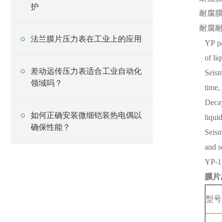
护
耐腐
耐腐
法兰膜片压力表在工业上的应用
YP pa
of li
差动远传压力表适合工业自动化
Seism
领域吗？
time,
Decay
如何正确安装微细铠装热电偶以
liqui
确保性能？
Seism
and s
YP-
膜片
型号