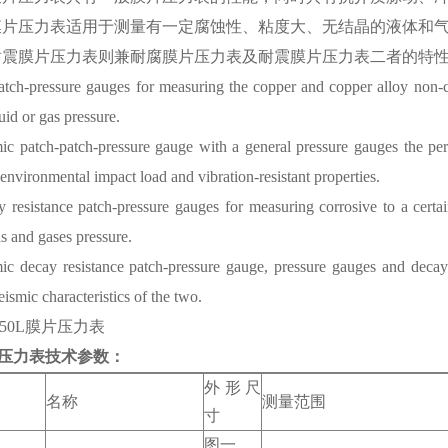
膜片压力表适用于测量有一定腐蚀性、粘度大、无结晶的液体和
耐震膜片压力表则兼耐腐膜片压力表及耐震膜片压力表二者的特
tch-pressure gauges for measuring the copper and copper alloy non-cor
quid or gas pressure.
ic patch-patch-pressure gauge with a general pressure gauges the p
 environmental impact load and vibration-resistant properties.
 resistance patch-pressure gauges for measuring corrosive to a certain 
ds and gases pressure.
ic decay resistance patch-pressure gauge, pressure gauges and decay
eismic characteristics of the two.
150L膜片压力表
压力表
技术参数
：
外形尺
名称
测量范围
寸
图一