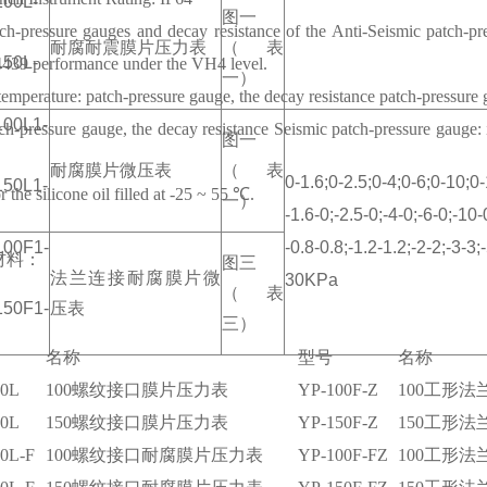
100L-
图一
ch-pressure gauges and decay resistance of the Anti-Seismic patch-p
耐腐耐震膜片压力表
（表
150L-
4439 performance under the VH4 level.
一）
temperature: patch-pressure gauge, the decay resistance patch-pressur
100L1-
ch-pressure gauge, the decay resistance Seismic patch-pressure gauge: i
图一
耐腐膜片微压表
（表
0-1.6;0-2.5;0-4;0-6;0-10;0
150L1-
or the silicone oil filled at -25 ~ 55 ℃.
一）
-1.6-0;-2.5-0;-4-0;-6-0;-10
100F1-
-0.8-0.8;-1.2-1.2;-2-2;-3-3;
材料：
图三
法兰连接耐腐膜片微
30KPa
（表
150F1-
压表
三）
名称
型号
名称
00L
100螺纹接口膜片压力表
YP-100F-Z
100工形
50L
150螺纹接口膜片压力表
YP-150F-Z
150工形
0L-F
100螺纹接口耐腐膜片压力表
YP-100F-FZ
100工形