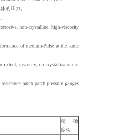
气体的压力。
性。
rosive, non-crystalline, high-viscosity
erformance of medium-Pulse at the same
extent, viscosity, no crystallization of
 resistance patch-patch-pressure gauges
精确
度%