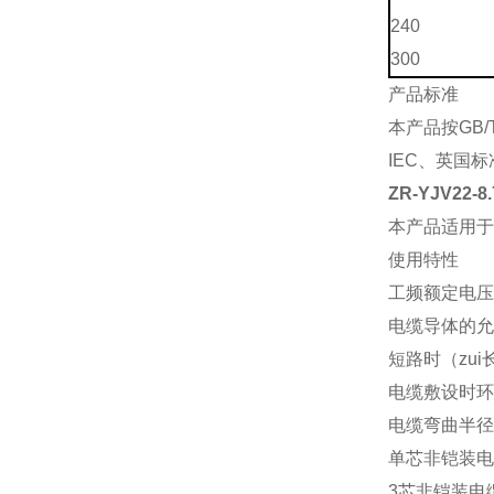
240
300
产品标准
本产品按GB/
IEC、英国
ZR-YJV22-
本产品适用于
使用特性
工频额定电压：U
电缆导体的允
短路时（zui
电缆敷设时环
电缆弯曲半径
单芯非铠装电缆
3芯非铠装电缆