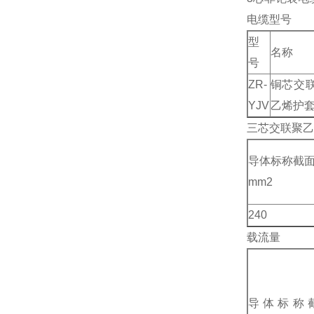
电缆型号
型
名称
号
ZR-
铜芯交
YJV
乙烯护
三芯交联聚乙烯绝
导体标称截
mm2
240
载流量
导体标称