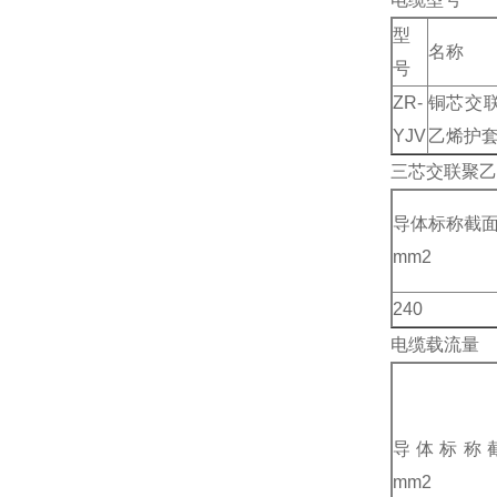
型
名称
号
ZR-
铜芯交
YJV
乙烯护
三芯交联聚乙烯绝
导体标称截
mm2
240
电缆载流量
导体标称
mm2