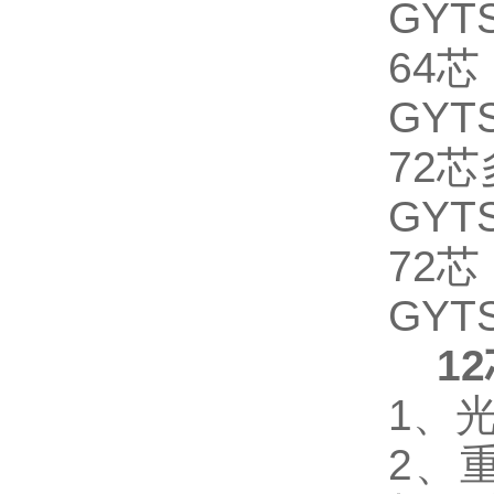
GYTS
64芯
GYTS
72
GYTS
72芯
GYTS
12
1、
2、