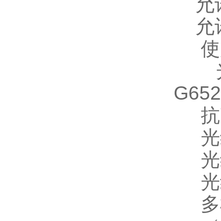
允许
允许侧
使用
光纤型
G65
抗冲击
光缆
光缆
光纤
多模