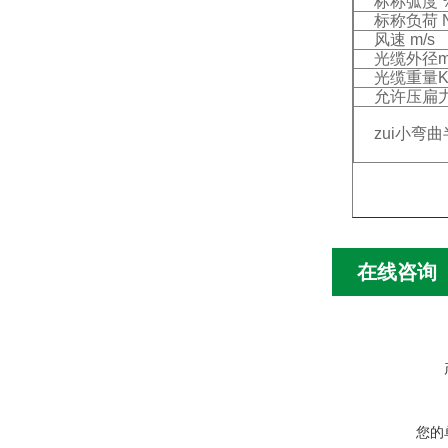
标称弧度 
标称负荷 
风速 m/s
光缆外径
光缆重量Kg
允许压扁力(N
zui小弯曲
在线咨询
您的