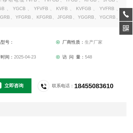
GB、YGCB、YFVFB、KVFB、KVFGB、YVFRB、
FGRB、YFGRB、KFGRB、JFGRB、YGGRB、YGCRB、
VFRB、KVFRB、KVFGRB、YVFPB、YVFGPB、YFGPB、
GPB、JFGPB、YGGPB、YGCPB
品型号：
厂商性质：
生产厂家
新时间：
2025-04-23
访 问 量：
548
18455083610
立即咨询
联系电话：