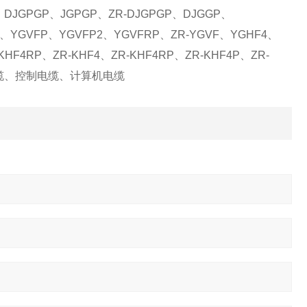
、DJGPGP、JGPGP、ZR-DJGPGP、DJGGP、
F、YGVFP、YGVFP2、YGVFRP、ZR-YGVF、YGHF4、
HF4RP、ZR-KHF4、ZR-KHF4RP、ZR-KHF4P、ZR-
力电缆、控制电缆、计算机电缆