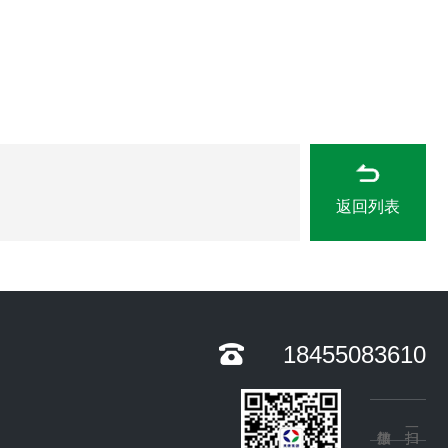
返回列表
18455083610