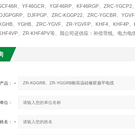
GCF46R、YF46GCR、YGF46RP、KF46RGP、ZRC-YGCP2
DJGPGRP、DJFPGP、ZRC-KGGP22、ZRC-YGCBR、YGV
KGHB、YGHB、ZRC-YGVF、ZR-YGVFP、KHF4、KHF4P、K
、KHF4VP、ZR-KHF4PV等、我公司还供应：补偿导线、电
询
产品：
单位：
姓名：