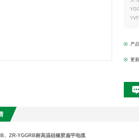
YG
YV
YF
KF
产
更
情
GRB、ZR-YGGRB耐高温硅橡胶扁平电缆