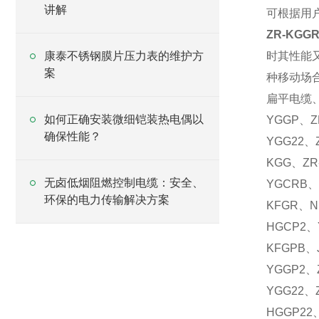
讲解
可根据用
ZR-KG
康泰不锈钢膜片压力表的维护方
时其性能
案
种移动场合
扁平电缆、
如何正确安装微细铠装热电偶以
YGGP、Z
确保性能？
YGG22、
KGG、ZR
无卤低烟阻燃控制电缆：安全、
YGCRB、
环保的电力传输解决方案
KFGR、N
HGCP2、
KFGPB、
YGGP2、
YGG22、
HGGP22、