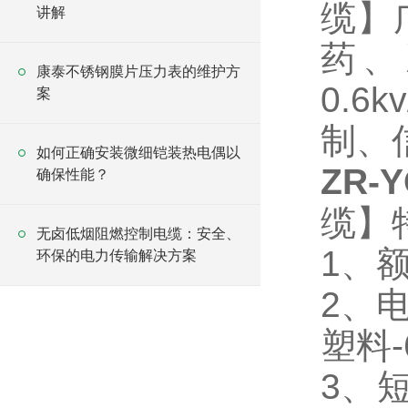
缆】
讲解
药、
康泰不锈钢膜片压力表的维护方
0.
案
制、
如何正确安装微细铠装热电偶以
ZR
确保性能？
缆】
无卤低烟阻燃控制电缆：安全、
1、额
环保的电力传输解决方案
2、
塑料-
3、