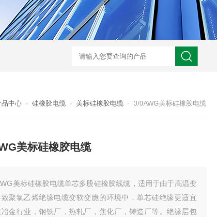
WRN-530直角弯头热电偶
WRNK-231D炉管刀刃热电
产品中心
-
硅橡胶电缆
-
美标硅橡胶电缆
-
3/0AWG美标硅橡胶电缆
0AWG美标硅橡胶电缆
0AWG美标硅橡胶电缆单芯多股硅橡胶线缆，适用于由于高温变
导致聚氯乙烯绝缘电缆变软变脆的环境中，单芯硅绝缘更适宜
在冶金行业，钢铁厂，热轧厂，焦化厂，铸造厂等。绝缘层包