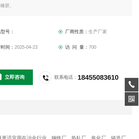
硅橡胶。
品型号：
厂商性质：
生产厂家
新时间：
2025-04-23
访 问 量：
700
18455083610
立即咨询
联系电话：
缘更适宜用在冶金行业，钢铁厂，热轧厂，焦化厂，铸造厂