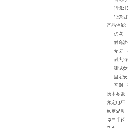
阻燃: IEC
绝缘阻抗: 
产品性能:
优点：
耐高油分
无卤，参考DIN
耐火特性
测试参考 DIN
固定安装
否则，硅
技术参数
额定电压 1
额定温度 0
弯曲半径 