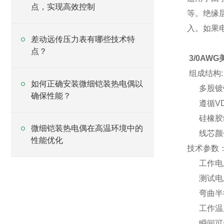
点，实现高效控制
等。绝缘
入。如果
差动远传压力表有哪些技术特
点？
3/0AW
组成结构:
如何正确安装微细铠装热电偶以
多股镀
确保性能？
遵循VDE-02
硅橡胶
微细铠装热电偶在高温环境中的
线芯颜色遵
性能优化
技术参数
工作电压: 
测试电压: 
弯曲半径:
工作温度: -
瞬间可达到