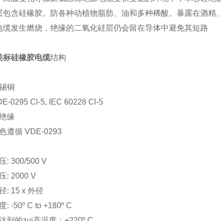
层包含硅橡胶。防各种动植物脂肪、油和多种稀酸。暴露在酒精
电缆发生燃烧，绝缘的二氧化硅层仍会留在导体中避免其短路
G美标硅橡胶电缆
结构
锡铜
95 Cl-5, IEC 60228 Cl-5
绝缘
循 VDE-0293
：
300/500 V
2000 V
 15 x 外径
50º C to +180º C
的zui高温度：+220º C