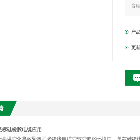
含
产
更
情
G美标硅橡胶电缆
应用
于高温变化导致聚氯乙烯绝缘电缆变软变脆的环境中，单芯硅绝