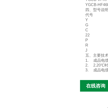
YGCB-HF46
四、型号说
代号
Y
G
C
22
P
R
J
五、主要技
1. 成品电
2. 2.20
3. 成品电缆
在线咨询