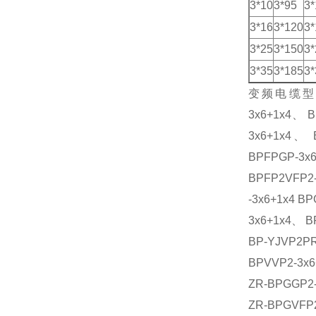
3*10
3*95
3*
3*16
3*120
3*
3*25
3*150
3*
3*35
3*185
3*
变频电缆
3x6+1x4、 
3x6+1x4、 
BPFPGP-3x6
BPFP2VFP2
-3x6+1x4 B
3x6+1x4、 B
BP-YJVP2PR
BPVVP2-3x6
ZR-BPGGP2-
ZR-BPGVFP2