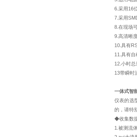
6.采用
7.采用S
8.在现
9.高清
10.具有R
11.具有
12.小
13带瞬
一体式智
仪表的选
的，请特
◆收集数
1.被测流