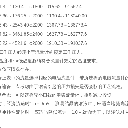
1.3～1130.4
φ1800
915.62～91562.4
7.66～176.25.
φ2000
1130.4～113040.00
5.43～2543.40
φ2200
1367.78～136778.4
4.62～3461.85
φ2400
1627.78～162777.6
5.22～4521.6
φ2600
1910.38～191037.6
i高工作压力必须小于流量计的额定工作压力。
作温度和zui低温度必须符合流量计规定的温度要求。
有负压情况存在。
据上表中的流量选择相应的电磁流量计，若所选择的电磁流量计
行缩管，应考虑由于缩管引起的压力损失是否会影响工艺流程。
格考虑，可以选择较小口径的电磁流量计，相对减少投资。
，经济流速时1.5－3m/s，测易结晶的溶液时，应适当地提高
◆耗性流体时，应适当降低流速，1.0－2m/s为宜，以降低对内
。