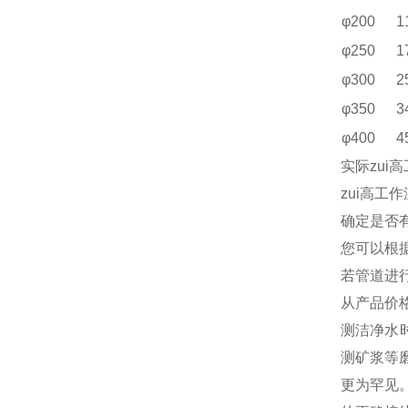
φ200
1
φ250
1
φ300
2
φ350
3
φ400
4
实际zu
zui高工
确定是否
您可以根
若管道进
从产品价
测洁净水时
测矿浆等磨
更为罕见