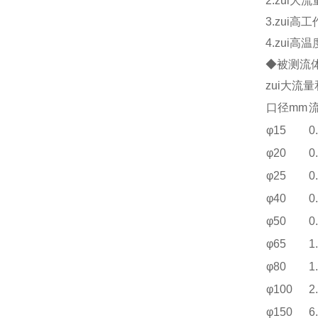
2.zui大
3.zui高
4.zui高
◆被测流体
zui大流
口径mm
流
φ15
0
φ20
0
φ25
0
φ40
0
φ50
0
φ65
1
φ80
1
φ100
2
φ150
6