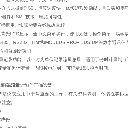
16位嵌入式微处理器，运算速度快，低频矩形波励磁，且励磁频
MD器件和SMT技术，电路可靠性
场可根据用户实际需要在线修改量程
晰度背光LCD显示，全中文菜单操作，使用方便，操作简单，易学
S485、RS232、Hart和MODBUS PROFIBUS-DP等数字通
自检和自诊断功能
时总量记录功能，以小时为单位记录流量总量，适用于分时计量制（
时流量和累计流量，内设掉电时钟，可记录16次掉点时间。
能电磁流量计
如何正确选型
型是仪表应用中非常重要的工作，有关资料表明，仪表在实际应
别注意。
据
体成份