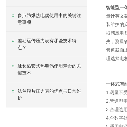
智能型一
多点防爆热电偶使用中的关键注
量计英文
意事项
装维护的
器感应电
差动远传压力表有哪些技术特
失；测量
点？
管道载面
理选择电
延长热套式热电偶使用寿命的关
键技术
一体式智
法兰膜片压力表的优点与日常维
1.测量
护
2.管道
3.合理
4.全数
5.适用电