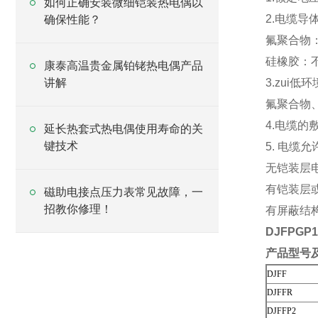
如何正确安装微细铠装热电偶以
2.电缆导
确保性能？
氟聚合物：
硅橡胶：不
康泰高温贵金属铂铑热电偶产品
讲解
3.zui低
氟聚合物、硅
4.电缆的
延长热套式热电偶使用寿命的关
键技术
5. 电缆
无铠装层
有铠装层
磁助电接点压力表常见故障，一
招教你修理！
有屏蔽结
DJFPGP
产品型号
DJFF
DJFFR
DJFFP2