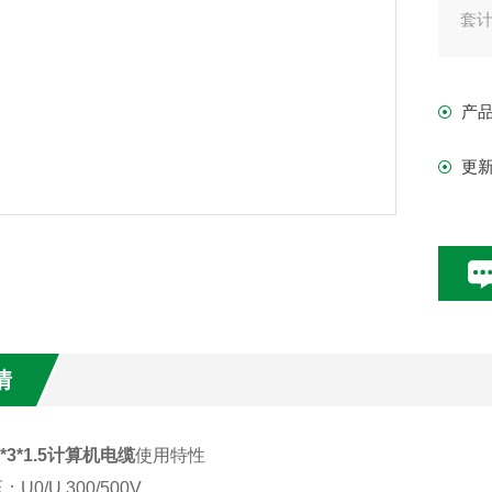
套
产
更
情
1*3*1.5计算机电缆
使用特性
U0/U 300/500V