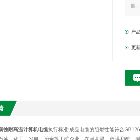
酸
制
产
更
情
防腐蚀耐高温计算机电缆
执行标准:成品电缆的阻燃性能符合GB1266
用石油、化工、发电、冶金等工矿企业、在耐高温、低温和酸、