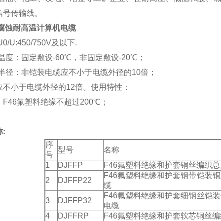
信号传输线。
防腐蚀耐高温计算机电缆
/U:450/750V及以下.
境温度：固定敷设-60℃，非固定敷设-20℃；
曲半径：非铠装电缆应不小于电缆外径的10倍；
应不小于电缆外径的12倍。使用特性：
F46氟塑料绝缘不超过200℃；
:
序
型号
名称
号
1
DJFFP
F46氟塑料绝缘和护套铜丝编织
F46氟塑料绝缘和护套钢带铠装
2
DJFFP22
缆
F46氟塑料绝缘和护套细钢丝铠
3
DJFFP32
电缆
4
DJFFRP
F46氟塑料绝缘和护套软芯铜丝