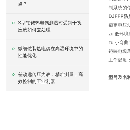
点？
制系统的
DJFFP
S型铂铑热电偶测温时受到干扰
额定电压:U0
应该如何去处理
zui低环
zui小弯
微细铠装热电偶在高温环境中的
铠装电缆
性能优化
工作温度：
差动远传压力表：精准测量，高
型号及名称
效控制的工业利器