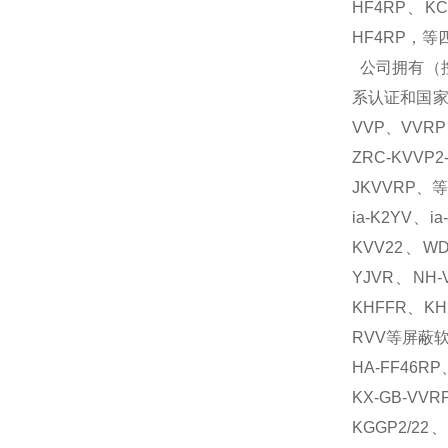
HF4RP、KC
HF4RP，
等
公司拥有（控
系认证和国家强
VVP、VVRP
ZRC-KVVP
JKVVRP、等
ia-K2YV、
KVV22、W
YJVR、NH
KHFFR、KH
RVV等屏蔽软电
HA-FF46R
KX-GB-VV
KGGP2/22