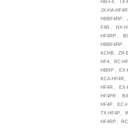
HB-F4、TX-
JX-HA-HF4
HBBF4RP、J
F4R、NX-H
HF4RP、BC
HBBF4RP、
KCHB、ZR-
HF4、RC-H
HBRP、EX-
KCA-HF4R
HF4R、EX-
HF4PR、BX
HF4P、EC-
TX-HF4P、
HF4RP、RC