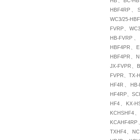
HB、BC-HB
HBF4RP、S
WC3/25-HB
FVRP、WC3/
HB-FVRP、
HBF4PR、E
HBF4PR、N
JX-FVPR、B
FVPR、TX-H
HF4R、HB-
HF4RP、SC
HF4、KX-H
KCHSHF4、
KCAHF4RP
TXHF4、NC