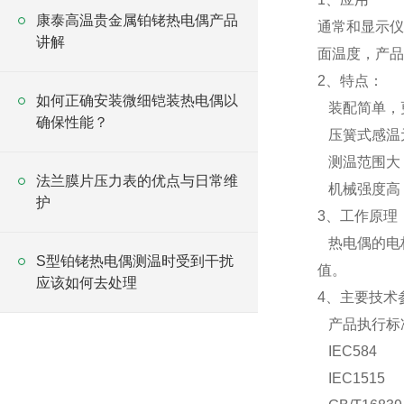
康泰高温贵金属铂铑热电偶产品
通常和显示仪
讲解
面温度，产品
2、特点：
如何正确安装微细铠装热电偶以
装配简单，
确保性能？
压簧式感温
测温范围大
法兰膜片压力表的优点与日常维
机械强度高
护
3、工作原理
热电偶的电
S型铂铑热电偶测温时受到干扰
值。
应该如何去处理
4、主要技术
产品执行标
IEC584
IEC1515