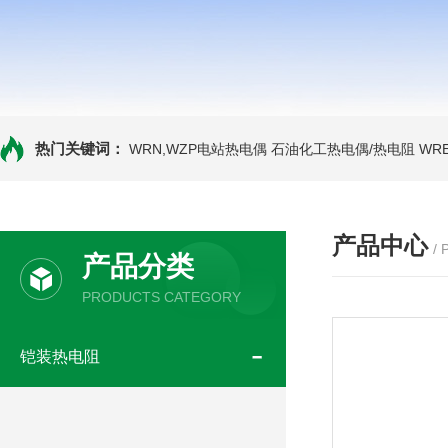
热门关键词：
WRN,WZP电站热电偶
石油化工热电偶/热电阻
WR
产品中心
/
产品分类
PRODUCTS CATEGORY
铠装热电阻