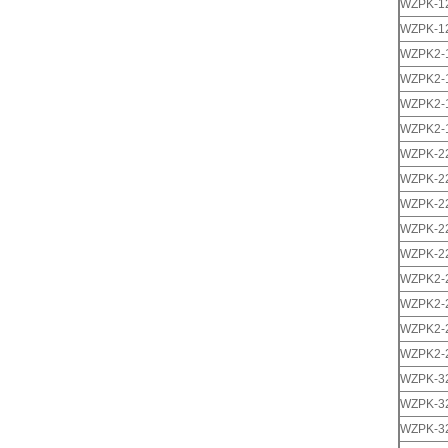
WZPK-1
WZPK-1
WZPK2-
WZPK2-
WZPK2-
WZPK2-
WZPK-2
WZPK-2
WZPK-2
WZPK-2
WZPK-2
WZPK2-
WZPK2-
WZPK2-
WZPK2-
WZPK-3
WZPK-3
WZPK-3