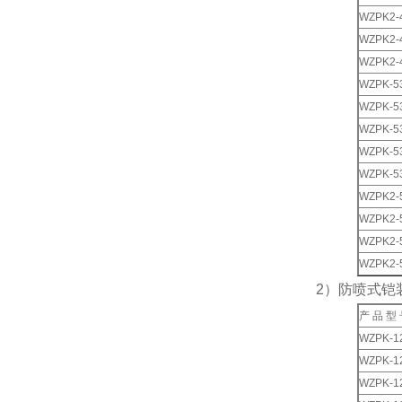
WZPK2-
WZPK2-
WZPK2-
WZPK-5
WZPK-5
WZPK-5
WZPK-5
WZPK-5
WZPK2-
WZPK2-
WZPK2-
WZPK2-
2）防喷式铠
产 品 型
WZPK-1
WZPK-1
WZPK-1