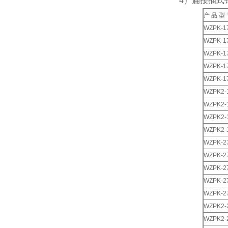
4）扁接插式
产 品 型
WZPK-1
WZPK-1
WZPK-1
WZPK-1
WZPK-1
WZPK2-
WZPK2-
WZPK2-
WZPK2-
WZPK-2
WZPK-2
WZPK-2
WZPK-2
WZPK-2
WZPK2-
WZPK2-