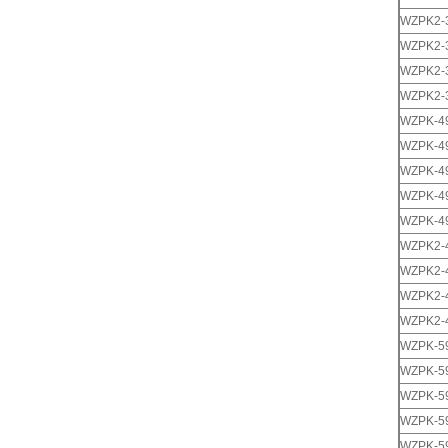
WZPK2-
WZPK2-
WZPK2-
WZPK2-
WZPK-4
WZPK-4
WZPK-4
WZPK-4
WZPK-4
WZPK2-
WZPK2-
WZPK2-
WZPK2-
WZPK-5
WZPK-5
WZPK-5
WZPK-5
WZPK-5