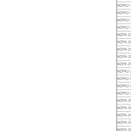
WZPK2-
WZPK2-
WZPK2-
WZPK2-
WZPK-2
WZPK-2
WZPK-2
WZPK-2
WZPK-2
WZPK2-
WZPK2-
WZPK2-
WZPK2-
WZPK-3
WZPK-3
WZPK-3
WZPK-3
WZPK-3