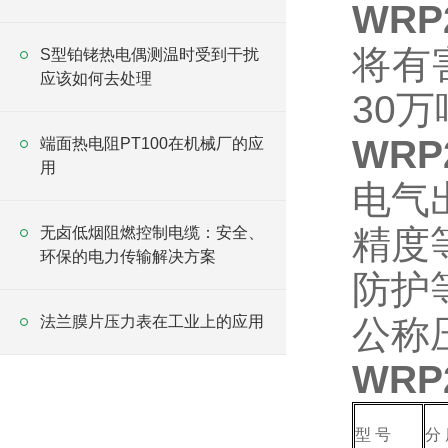
WRP
将有
S型铂铑热电偶测温时受到干扰
应该如何去处理
30
万
WRP
端面热电阻PT100在机械厂的应
用
电气
精度
无卤低烟阻燃控制电缆：安全、
环保的电力传输解决方案
防护
法兰膜片压力表在工业上的应用
公称
WRP
型
号
分