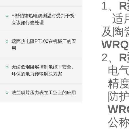
1、
适用
S型铂铑热电偶测温时受到干扰
应该如何去处理
及陶
WRQ
端面热电阻PT100在机械厂的应
用
2、
电气出
无卤低烟阻燃控制电缆：安全、
环保的电力传输解决方案
精度等
法兰膜片压力表在工业上的应用
防护
WR
公称