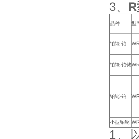
3、
品种
型
铂铑
-
铂
W
铂铑
-
铂铑
W
铂铑
-
铂
W
小型铂铑
WR
1、