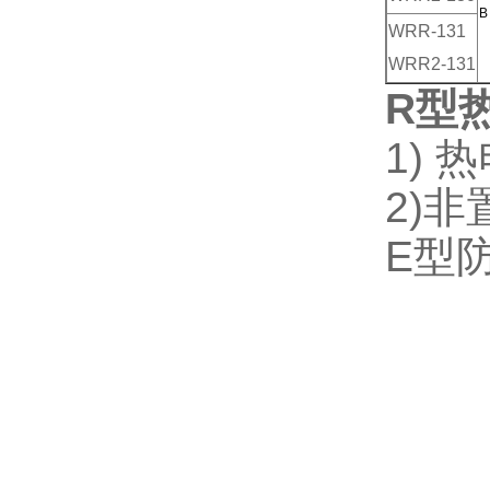
B
WRR-131
WRR2-131
R型
1) 
2)
E型