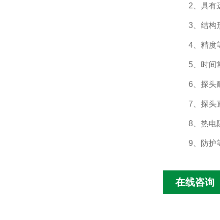
2、具有远传
3、结构形
4、精度等级
5、时间常数
6、探头耐压
7、探头直径:
8、热电阻PT
9、防护等
在线咨询