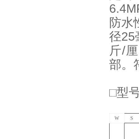
6.4
防水
径2
斤/
部。
□型
W
S