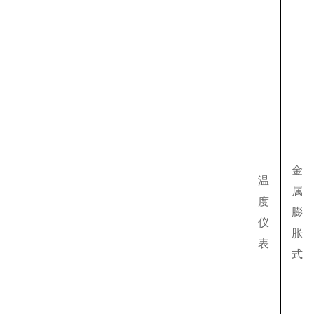
金
温
属
度
膨
仪
胀
表
式