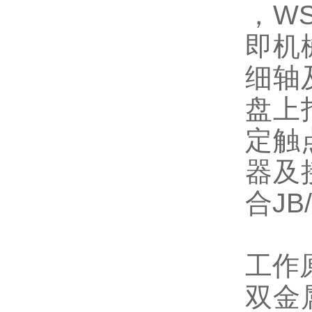
，W
即机
细轴
盘上
定触
器及
合JB/
工作
双金