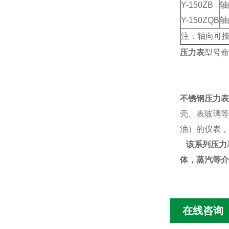
Y-150ZB
轴
Y-150ZQB
轴
注：轴向可
压力表
型号命
不锈钢压力表
壳、表玻璃等
油）的仪表，
该系列压力
体，蒸汽等介
在线咨询