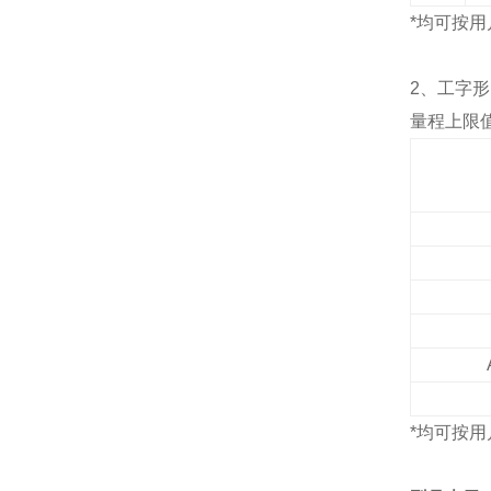
*
均可按用
2
、工字形
量程上限
*
均可按用