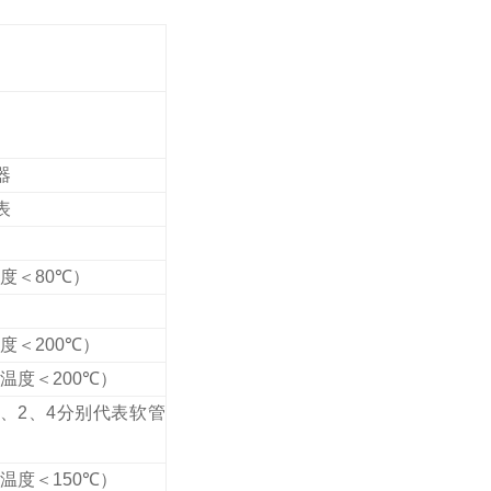
器
表
度＜
80
℃
）
度＜
200
℃
）
温度＜
200
℃
）
、
2
、
4
分别代表软管
温度＜
150
℃
）