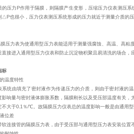
质的压力P作用于隔膜，则隔膜产生变形，压缩压力仪表测压系
则△P也很小，压力仪表测压系统形成的压力就近于测量介质的
隔膜压力表为使通用型压力表能适用于测量强腐蚀、高温、高粘
质直接进入通用型压力仪表和防止沉淀物积聚且易清洗的场合，
指标
的温度特性
表系统由填充了密封液作为传递压力的介质，则由于密封液的温
度影响量与密封液体膨胀系数，隔膜刚长以及受压部温度有关，
不大于0.1％/
℃。故隔膜压力仪表总的温度影响一般是由通用型
液位差
带软连接管的隔膜压力表，由于受压部与通用型压力表安装位置
的耐蚀性