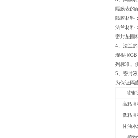
隔膜表的
隔膜材料：0
法兰材料：不
密封垫圈
4
、法兰的
现根据GB
列标准。
5
、密封液
为保证隔
密封
高粘度
低粘度
甘油水
植物