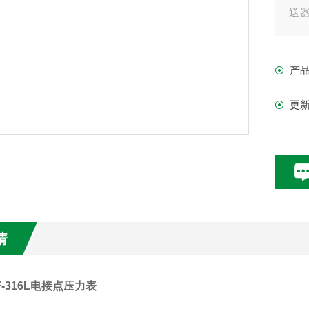
送
缆
线
产
更
情
BF-316L电接点压力表