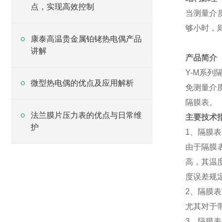
点，实现高效控制
当测量介
够小时，
康泰高温贵金属铂铑热电偶产品
讲解
产品简介
Y-M
系列
微型热电偶的优点及应用解析
免测量介
隔膜表。
法兰膜片压力表的优点与日常维
主要技术
护
1
、隔膜表
由于隔膜
高，其温
度误差规定
2
、隔膜表
尤其对于
3
、隔膜表