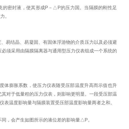
统的密封液，使其形成P－△P的压力国。当隔膜的刚性足
压力。
度、易结晶、易凝固、有固体浮游物的介质压力以及必须避
应必须采用由隔膜隔离器与通用型压力仪表组成一个系统的
度体膨胀系数，使压力仪表随受压部温度升高而示值也升
尤其对于低量程的压力仪表，则影响更明显。一段受压部温
仪表温度影响量与隔膜装置受压部温度影响量两者之和。
不同，会产生如图所示的液位差的影响量△P。