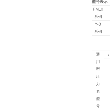
型号表示
PM10
系列
Y-B
系列
通
/
用
型
压
力
表
型
号