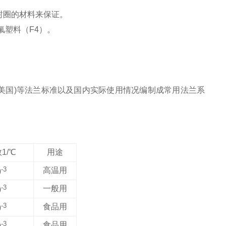
封圈的材料来保证。
）及氟塑料（F4）。
SI(美国)等法兰标准以及国内实际使用情况编制成常用法兰系
1/℃
用途
-3
高温用
0
-3
一般用
0
-3
食品用
0
-3
食品用