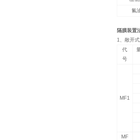
氟
隔膜装置
1
、敞开式
代
号
MF1
MF