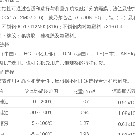
耐蚀性可通过合适和选择与测量介质接触部分的隔膜，法兰及密
Cr17il12M02(316)；蒙乃尔合金（Cu30Ni70）；钽（Ta
锈钢0Cr17il12M02(316)；不锈钢内衬氟塑料（316+F4）。
料：橡胶；氟橡胶；硅橡胶及氟塑料。
选择
（中国）、HGJ（化工部）、DIN（德国）、JIS(日本)、AN
供用户选用。也可以接受用户其他规格的特殊订货。
的选择
膜表使用可靠性和安全性，应根据不同用途选择合适和密封液。
3
液
受压部温度范围
体膨胀系数
比重g/cm
硅油
-10
～200℃
1.07
0.95
ⅹ1
硅油
-30
～100℃
0.94
1.08
ⅹ1
溶液
-5
～100℃
1.27
0.61
ⅹ1
油
-5
～100℃
0.93