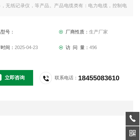
器，无纸记录仪，等产品。产品电缆类有：电力电缆，控制电
，耐火电缆 计算机电缆，光纤光缆，数据电缆，热电偶补偿导
，等产品。
品型号：
厂商性质：
生产厂家
新时间：
2025-04-23
访 问 量：
496
18455083610
立即咨询
联系电话：