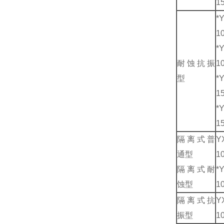
1
*
1
*
耐蚀抗振
1
型
*
1
*
1
隔离式普
Y
通型
1
隔离式耐
*
蚀型
1
隔离式抗
Y
振型
1