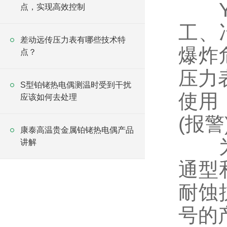
Y
点，实现高效控制
工、
差动远传压力表有哪些技术特
爆炸
点？
压力
S型铂铑热电偶测温时受到干扰
使用
应该如何去处理
(报
康泰高温贵金属铂铑热电偶产品
为能
讲解
通型
耐蚀
号的