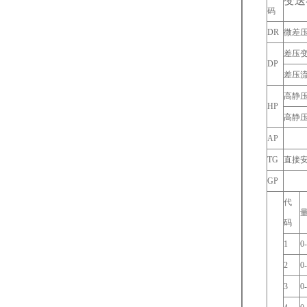
变送
码
DR
微差
差压
DP
差压
高静
HP
高静
AP
TG
直接
GP
代
量
码
1
0
2
0
3
0