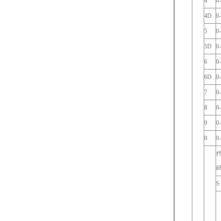
4
0
4D
0
5
0
5D
0
6
0
6D
0
7
0
8
0
9
0
0
0
S