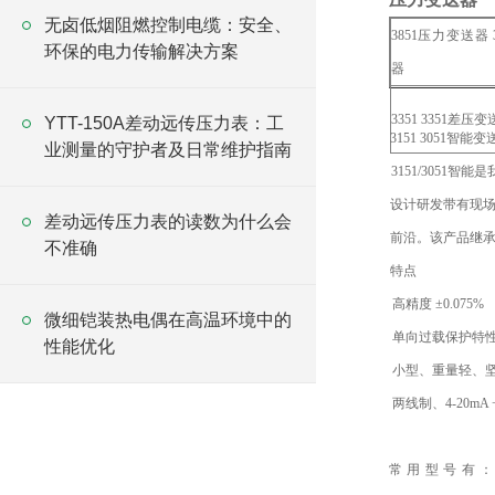
无卤低烟阻燃控制电缆：安全、
3851压力变送器 
环保的电力传输解决方案
器
3351 3351差压
YTT-150A差动远传压力表：工
3151 3051
业测量的守护者及日常维护指南
3151/3051智
设计研发带有现场
差动远传压力表的读数为什么会
前沿。该产品继承
不准确
特点
高精度 ±0.075%
微细铠装热电偶在高温环境中的
单向过载保护特
性能优化
小型、重量轻、
两线制、4-20mA
常用型号有：3051DP3