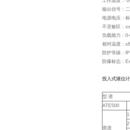
工作温度：-2
输出信号：二线
电源电压：标准
不灵敏区：≤±1
负载能力：0-
相对温度：≤8
防护等级：IP
防爆标志：Exi
投入式液位计
型 谱
ATE500
1
2
类质