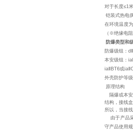
对于长度≤1
铠装式热电
在环境温度为
（※绝缘电阻
防爆类型和
防爆级组：dⅡB
本安级组：ia
iaⅡBT6或i
外壳防护等级I
原理结构
隔爆或本安
结构，接线盒
所以，当接线
由于产品采用上
守产品使用规