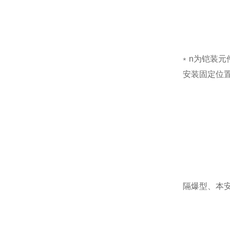
﹡n为铠装元件数
安装固定位
隔爆型、本