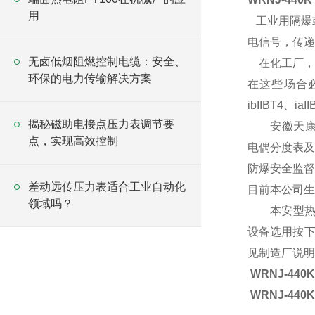
用
工业用隔爆
电信号，传递
无卤低烟阻燃控制电缆：安全、
在化工厂，
环保的电力传输解决方案
在这些场合必
ibIIBT4、
揭秘磁助电接点压力表调节要
安徽天康隔爆或
点，实现高效控制
电偶分度表及允
防爆安全监督
差动远传压力表适合工业自动化
目前本公司生
领域吗？
本安型热电偶
设备选用按下列
见制造厂说明
WRNJ-4
WRNJ-4