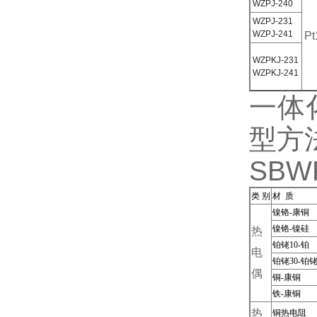
WZPJ-240
WZPJ-231
WZPJ-241
Pt
WZPKJ-231
WZPKJ-241
一体化
型方
SB
类 别
材 质
镍铬-康铜
镍铬-镍硅
热
铂铑10-铂
电
铂铑30-铂铑
偶
铜-康铜
铁-康铜
热
铜热电阻