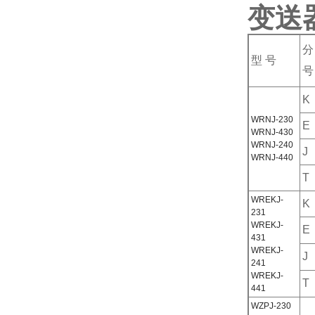
变送器
型 号
号
K
WRNJ-230
E
WRNJ-430
WRNJ-240
J
WRNJ-440
T
WREKJ-
K
231
WREKJ-
E
431
WREKJ-
J
241
WREKJ-
T
441
WZPJ-230