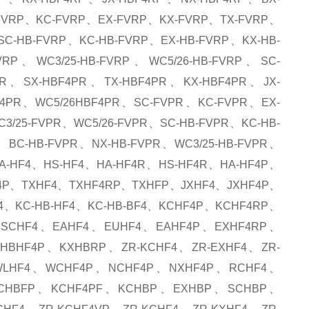
-FVRP、KC-FVRP、EX-FVRP、KX-FVRP、TX-FVRP、
SC-HB-FVRP、KC-HB-FVRP、EX-HB-FVRP、KX-HB-
RP、WC3/25-HB-FVRP、WC5/26-HB-FVRP、SC-
R、SX-HBF4PR、TX-HBF4PR、KX-HBF4PR、JX-
F4PR、WC5/26HBF4PR、SC-FVPR、KC-FVPR、EX-
/25-FVPR、WC5/26-FVPR、SC-HB-FVPR、KC-HB-
、BC-HB-FVPR、NX-HB-FVPR、WC3/25-HB-FVPR、
HA-HF4、HS-HF4、HA-HF4R、HS-HF4R、HA-HF4P、
4P、TXHF4、TXHF4RP、TXHFP、JXHF4、JXHF4P、
4、KC-HB-HF4、KC-HB-BF4、KCHF4P、KCHF4RP、
、SCHF4、EAHF4、EUHF4、EAHF4P、EXHF4RP、
HBHF4P、KXHBRP、ZR-KCHF4、ZR-EXHF4、ZR-
WLHF4、WCHF4P、NCHF4P、NXHF4P、RCHF4、
SCHBFP、KCHF4PF、KCHBP、EXHBP、SCHBP、