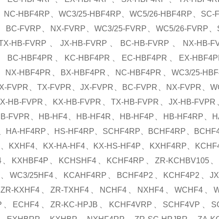
、NC-HBF4RP、WC3/25-HBF4RP、WC5/26-HBF4RP、SC
P、BC-FVRP、NX-FVRP、WC3/25-FVRP、WC5/26-FVRP、
X-HB-FVRP、JX-HB-FVRP、BC-HB-FVRP、NX-HB-FV
、BC-HBF4PR、KC-HBF4PR、EC-HBF4PR、EX-HBF4P
、NX-HBF4PR、BX-HBF4PR、NC-HBF4PR、WC3/25-HB
X-FVPR、TX-FVPR、JX-FVPR、BC-FVPR、NX-FVPR、WC3
X-HB-FVPR、KX-HB-FVPR、TX-HB-FVPR、JX-HB-FVPR
-HB-FVPR、HB-HF4、HB-HF4R、HB-HF4P、HB-HF4RP、
P、HA-HF4RP、HS-HF4RP、SCHF4RP、BCHF4RP、BCHF
P、KXHF4、KX-HA-HF4、KX-HS-HF4P、KXHF4RP、KCHF
4、KXHBF4P、KCHSHF4、KCHF4RP、ZR-KCHBV105
P、WC3/25HF4、KCAHF4RP、BCHF4P2、KCHF4P2、JX
ZR-KXHF4、ZR-TXHF4、NCHF4、NXHF4、WCHF4、
P、ECHF4、ZR-KC-HPJB、KCHF4VRP、SCHF4VP、