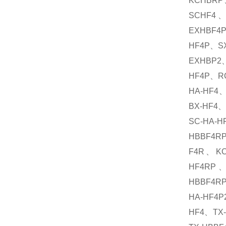
KCHBRP
SCHF4、
EXHBF4
HF4P、S
EXHBP2、
HF4P、RC
HA-HF4
BX-HF4
SC-HA-
HBBF4RP
F4R、KC
HF4RP、
HBBF4R
HA-HF4
HF4、TX-