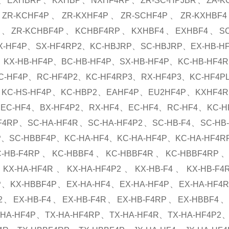
、EXHBRP、KXHBP、NXHF4RP、ZR-SC-HPJBR、ZA-KC
ZR-KCHF4P、ZR-KXHF4P、ZR-SCHF4P、ZR-KXHBF4
P、ZR-KCHBF4P、KCHBF4RP、KXHBF4、EXHBF4、SCH
X-HF4P、SX-HF4RP2、KC-HBJRP、SC-HBJRP、EX-HB-H
KX-HB-HF4P、BC-HB-HF4P、SX-HB-HF4P、KC-HB-HF4
-HF4P、RC-HF4P2、KC-HF4RP3、RX-HF4P3、KC-HF4PL
、KC-HS-HF4P、KC-HBP2、EAHF4P、EU2HF4P、KXHF4R
、EC-HF4、BX-HF4P2、RX-HF4、EC-HF4、RC-HF4、KC-H
HF4RP、SC-HA-HF4R、SC-HA-HF4P2、SC-HB-F4、SC-H
、SC-HBBF4P、KC-HA-HF4、KC-HA-HF4P、KC-HA-HF4RP
-HB-F4RP、KC-HBBF4、KC-HBBF4R、KC-HBBF4RP、K
KX-HA-HF4R、KX-HA-HF4P2、KX-HB-F4、KX-HB-F
P、KX-HBBF4P、EX-HA-HF4、EX-HA-HF4P、EX-HA-HF4
P2、EX-HB-F4、EX-HB-F4R、EX-HB-F4RP、EX-HBBF4
HA-HF4P、TX-HA-HF4RP、TX-HA-HF4R、TX-HA-HF4P2、