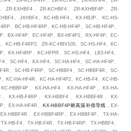
HF4、ZR-KCHF4VP、ZR-KCHF4、ZR-KXHF4、ZR-
、ZR-EXHBF4、ZR-KCHBF4、ZR-KXHBF4P、ZR-
BF4、JXHBF4、KC-HB-HF4、KX-HBJP、KC-HS-
F4RP、BC-HB-HF4RP、KC-HB-HF4P、SC-HB-HF4P、
RP、BX-HF4P、EC-HF4P、BX-HF4P2、RX-HF4P、EC-
、KC-HB-F4RP2、ZR-KC-HBV105、SC-HS-HF4、KC-
P、KX-HF4RP、KC-HFPR、SC-HS-HF4、LB3-HF4、
F4、SC-HF4、KX-HF4、SC-HA-HF4、SC-HA-HF4P、
B-F4R、SC-HB-F4RP、SC-HBBF4、SC-HBBF4R、SC-
、KC-HA-HF4R、KC-HA-HF4P2、KC-HB-F4、KC-HB-
C-HBBF4P、KX-HA-HF4、KX-HA-HF4P、KX-HA-
4R、KX-HB-F4RP、KX-HBBF4、KX-HBBF4R、KX-
RP、EX-HA-HF4R、
KX-HBBF4P耐高温补偿导线
，EX-
、EX-HBBF4R、EX-HBBF4RP、EX-HBBF4P、TX-HA-
TX-HB-F4、TX-HB-F4R、TX-HB-F4RP、TX-HBBF4、