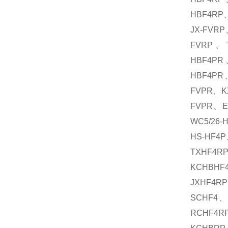
HBF4RP
JX-FVR
FVRP、T
HBF4PR
HBF4PR
FVPR、K
FVPR、E
WC5/26
HS-HF4
TXHF4R
KCHBHF
JXHF4R
SCHF4、
RCHF4R