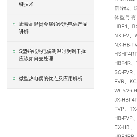
键技术
偿导线、
体型号有：S
康泰高温贵金属铂铑热电偶产品
HBF4、B
讲解
NX-FV、W
NX-HB-
S型铂铑热电偶测温时受到干扰
HSHF4R
应该如何去处理
HBF4R、
SC-FVR
微型热电偶的优点及应用解析
FVR、KC-
WC5/26
JX-HBF
FVP、TX
HB-FVP、
EX-HB、
HBF4RP