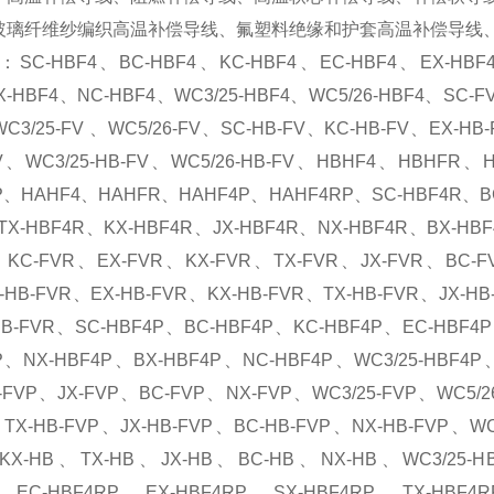
玻璃纤维纱编织高温补偿导线、氟塑料绝缘和护套高温补偿导线、
C-HBF4、BC-HBF4、KC-HBF4、EC-HBF4、EX-HBF4、
X-HBF4、NC-HBF4、WC3/25-HBF4、WC5/26-HBF4、SC-
C3/25-FV 、WC5/26-FV、SC-HB-FV、KC-HB-FV、EX-HB
FV、WC3/25-HB-FV、WC5/26-HB-FV、HBHF4、HBHF
P、HAHF4、HAHFR、HAHF4P、HAHF4RP、SC-HBF4R、BC
TX-HBF4R、KX-HBF4R、JX-HBF4R、NX-HBF4R、BX-HBF
、KC-FVR、EX-FVR、KX-FVR、TX-FVR、JX-FVR、BC-FV
HB-FVR、EX-HB-FVR、KX-HB-FVR、TX-HB-FVR、JX-HB
-HB-FVR、SC-HBF4P、BC-HBF4P、KC-HBF4P、EC-HBF4
4P、NX-HBF4P、BX-HBF4P、NC-HBF4P、WC3/25-HBF4P
-FVP、JX-FVP、BC-FVP、NX-FVP、WC3/25-FVP、WC5/2
TX-HB-FVP、JX-HB-FVP、BC-HB-FVP、NX-HB-FVP、WC
KX-HB、TX-HB、JX-HB、BC-HB、NX-HB、WC3/25-HB
、EC-HBF4RP、EX-HBF4RP、SX-HBF4RP、TX-HBF4R