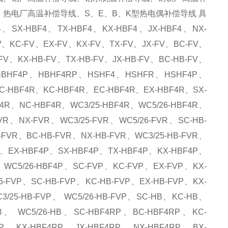
热电厂高温补偿导线、S、E、B、K型热电偶补偿导线 具
SX-HBF4、TX-HBF4、KX-HBF4、JX-HBF4、NX-
FV、KC-FV、EX-FV、KX-FV、TX-FV、JX-FV、BC-FV、
-FV、KX-HB-FV、TX-HB-FV、JX-HB-FV、BC-HB-FV、
R、HBHF4P、HBHF4RP、HSHF4、HSHFR、HSHF4P、
-HBF4R、KC-HBF4R、EC-HBF4R、EX-HBF4R、SX-
4R、NC-HBF4R、WC3/25-HBF4R、WC5/26-HBF4R、
R、NX-FVR、WC3/25-FVR、WC5/26-FVR、SC-HB-
-FVR、BC-HB-FVR、NX-HB-FVR、WC3/25-HB-FVR、
P、EX-HBF4P、SX-HBF4P、TX-HBF4P、KX-HBF4P、
、WC5/26-HBF4P、SC-FVP、KC-FVP、EX-FVP、KX-
6-FVP、SC-HB-FVP、KC-HB-FVP、EX-HB-FVP、KX-
3/25-HB-FVP、 WC5/26-HB-FVP、SC-HB、KC-HB、
、 WC5/26-HB、SC-HBF4RP、BC-HBF4RP、KC-
P、KX-HBF4RP、JX-HBF4RP、NX-HBF4RP、BX-