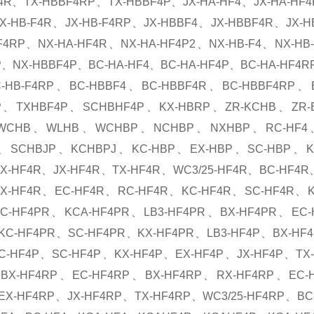
4R、TX-HBBF4RP、TX-HBBF4P、JX-HA-HF4、JX-HA-HF4
X-HB-F4R、JX-HB-F4RP、JX-HBBF4、JX-HBBF4R、JX-
HF4RP、NX-HA-HF4R、NX-HA-HF4P2、NX-HB-F4、NX-H
、NX-HBBF4P、BC-HA-HF4、BC-HA-HF4P、BC-HA-HF4RP
-HB-F4RP、BC-HBBF4、BC-HBBF4R、BC-HBBF4RP、BC
P、TXHBF4P、SCHBHF4P、KX-HBRP、ZR-KCHB、ZR
WCHB、WLHB、WCHBP、NCHBP、NXHBP、RC-HF4、R
、SCHBJP、KCHBPJ、KC-HBP、EX-HBP、SC-HBP、K
X-HF4R、JX-HF4R、TX-HF4R、WC3/25-HF4R、BC-HF4R
X-HF4R、EC-HF4R、RC-HF4R、KC-HF4R、SC-HF4R、KX
C-HF4PR、KCA-HF4PR、LB3-HF4PR、BX-HF4PR、EC-
KC-HF4PR、SC-HF4PR、KX-HF4PR、LB3-HF4P、BX-HF
C-HF4P、SC-HF4P、KX-HF4P、EX-HF4P、JX-HF4P、TX-
BX-HF4RP、EC-HF4RP、BX-HF4RP、RX-HF4RP、EC-
EX-HF4RP、JX-HF4RP、TX-HF4RP、WC3/25-HF4RP、BC