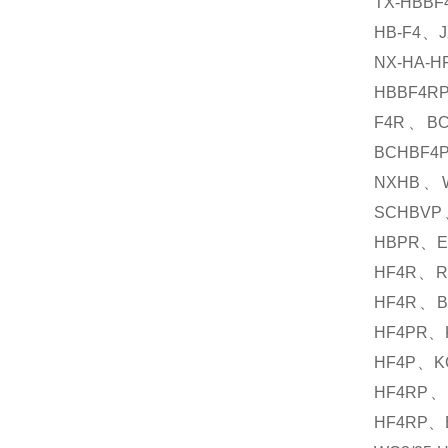
TX-HBBF
HB-F4、J
NX-HA-
HBBF4RP
F4R、BC
BCHBF4
NXHB、
SCHBVP
HBPR、E
HF4R、R
HF4R、B
HF4PR、
HF4P、K
HF4RP、
HF4RP、