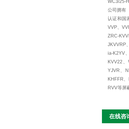
WC3/25
公司拥有
认证和国家
VVP、VV
ZRC-KV
JKVVRP
ia-K2Y
KVV22
YJVR、
KHFFR、
RVV等屏蔽
在线咨