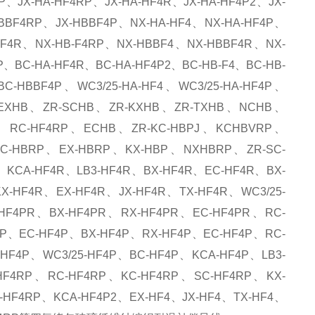
P、JX-HA-HF4RP、JX-HA-HF4R、JX-HA-HF4P2、JX-
HBBF4RP、JX-HBBF4P、NX-HA-HF4、NX-HA-HF4P、
B-F4R、NX-HB-F4RP、NX-HBBF4、NX-HBBF4R、NX-
、BC-HA-HF4R、BC-HA-HF4P2、BC-HB-F4、BC-HB-
-HBBF4P、WC3/25-HA-HF4、WC3/25-HA-HF4P、
-EXHB、ZR-SCHB、ZR-KXHB、ZR-TXHB、NCHB、
C-HF4RP、ECHB、ZR-KC-HBPJ、KCHBVRP、
C-HBRP、EX-HBRP、KX-HBP、NXHBRP、ZR-SC-
、KCA-HF4R、LB3-HF4R、BX-HF4R、EC-HF4R、BX-
-HF4R、EX-HF4R、JX-HF4R、TX-HF4R、WC3/25-
HF4PR、BX-HF4PR、RX-HF4PR、EC-HF4PR、RC-
4P、EC-HF4P、BX-HF4P、RX-HF4P、EC-HF4P、RC-
HF4P、WC3/25-HF4P、BC-HF4P、KCA-HF4P、LB3-
HF4RP、RC-HF4RP、KC-HF4RP、SC-HF4RP、KX-
-HF4RP、KCA-HF4P2、EX-HF4、JX-HF4、TX-HF4、