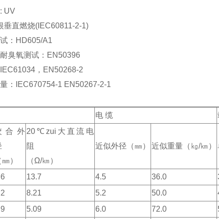
 UV
根垂直燃烧(IEC60
811-2
-1)
：HD605/A1
耐臭氧测试：EN50396
C61034，EN50268-2
IEC670754-1 EN50267-2-1
电 缆
绞合外
20℃zui大直流电
径
阻
近似外径（㎜）
近似重量（㎏/㎞）
（㎜）
（Ω/㎞）
.6
13.7
4.5
36.0
.2
8.21
5.2
50.0
.9
5.09
6.0
72.0