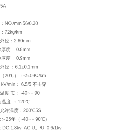
55A
O./mm 56/0.30
72kg/km
外径：2.60mm
称
厚
度
：0.
8
mm
称
厚
度
：0.
9
mm
径 ：6.1±0.1mm
（20
℃
）：≤5.09Ω/km
V/min： 6.5/5
不击穿
境温度
℃
： -40~﹢90
高温度: ﹢120
℃
允许温度：200
℃
5
S
＞25年（ -40~﹢90
℃
）
DC:1.8kv
AC U。/U: 0.6/1kv