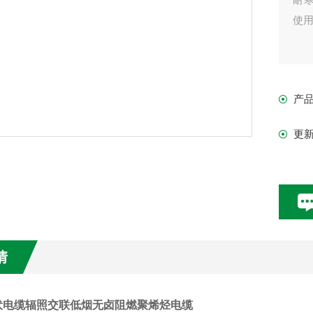
使
产
更
情
光伏电缆辐照交联低烟无卤阻燃聚烯烃电缆