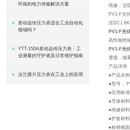
环保的电力传输解决方案
绝缘：交
PV1-F
光
差动远传压力表适合工业自动化
压DC1.
领域吗？
PV1-F
高性能绝
YTT-150A差动远传压力表：工
PV1-F
业测量的守护者及日常维护指南
度慢，烟
产品详情
法兰膜片压力表在工业上的应用
●产品名
●
型号： P
●
应用标准
●
导体材料：
●
绝缘材料
●
护套材料
●标称截面: