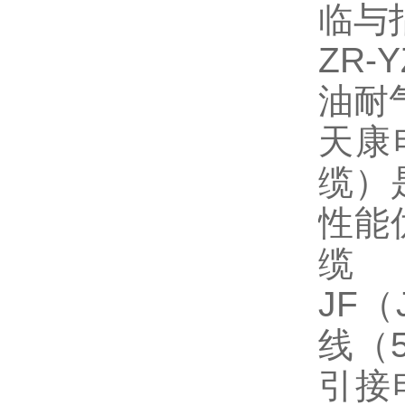
临与
ZR-
油耐
天康
缆）
性能
缆
JF
（
线（
引接