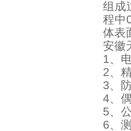
组成
程中
体表
安徽
1、电
2、精
3、防
4、偶
5、
6、