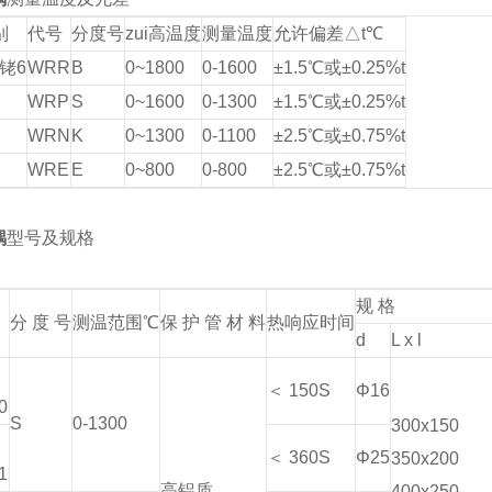
别
代号
分度号
zui高温度
测量温度
允许偏差△t℃
铑6
WRR
B
0~1800
0-1600
±1.5℃或±0.25%t
WRP
S
0~1600
0-1300
±1.5℃或±0.25%t
WRN
K
0~1300
0-1100
±2.5℃或±0.75%t
WRE
E
0~800
0-800
±2.5℃或±0.75%t
偶
型号及规格
规 格
分 度 号
测温范围℃
保 护 管 材 料
热响应时间
d
L x l
0
＜ 150S
Φ16
0
S
0-1300
300x150
1
＜ 360S
Φ25
350x200
1
高铝质
400x250