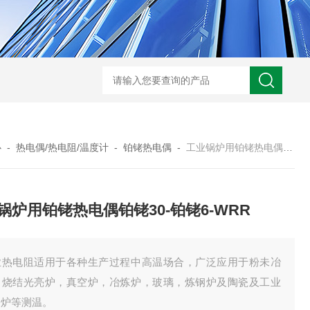
WRN-530直角弯头热电偶
WRNK-231D炉管刀刃热电
心
-
热电偶/热电阻/温度计
-
铂铑热电偶
-
工业锅炉用铂铑热电偶铂铑30-铂铑6-WRR
锅炉用铂铑热电偶铂铑30-铂铑6-WRR
业热电阻适用于各种生产过程中高温场合，广泛应用于粉未冶
，烧结光亮炉，真空炉，冶炼炉，玻璃，炼钢炉及陶瓷及工业
浴炉等测温。