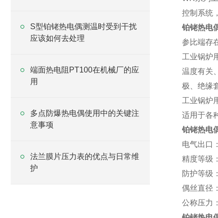
控制系统
S型铂铑热电偶测温时受到干扰
铂铑热电
应该如何去处理
参比端存
工业锅炉用
端面热电阻PT100在机械厂的应
温度有关
用
极、绝缘
工业锅炉用
多点防爆热电偶使用中的关键注
适用于各
意事项
铂铑热电
电气出口：M2
法兰膜片压力表的优点与日常维
精度等级：I
护
防护等级：
偶丝直径：
公称压力
铂铑热电