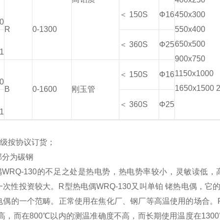
0
＜ 150S
Φ16
450x300
0
R
0-1300
550x400
1
650x500
＜ 360S
Φ25
1
900x750
0
1150x1000
＜ 150S
Φ16
0
1650x1500 
B
0-1600
刚玉管
1
＜ 360S
Φ25
1
I 级按协议订货；
部分为碳钢
偶WRQ-130的不足之处是热电势，热电势率较小，灵敏读低
次性投资较大。R型热电偶WRQ-130又叫单铂 铑热电偶，它的
电偶的一个范畴。正常使用在焦化厂、钢厂等高温使用的场合。R型
i高，而在800℃以内的测温准确度不高，而长期使用温度在13