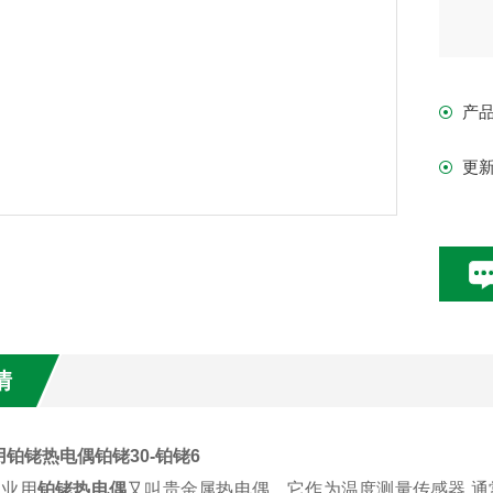
产
更
情
铂铑热电偶铂铑30-铂铑6
工业用
铂铑热电偶
又叫贵金属热电偶，它作为温度测量传感器,通