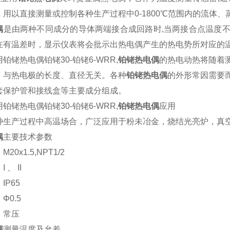
，用以直接测量或控制各种生产过程中0-1800℃范围内的流体
偶
是由两种不同成分的导体两端接合成回路时,当两接合点温度
在有温差时，显示仪表将会批示出热电偶产生的热电势所对应的
铂铑热电偶铂铑30-铂铑6-WRR,
铂铑热电偶
的热电动热将随着
、与热电极的长度、直径无关。各种
铂铑热电偶
的外形常因需要
套保护管和接线盒等主要成分组成。
铂铑热电偶铂铑30-铂铑6-WRR,
铂铑热电偶
应用
种生产过程中高温场合，广泛应用于粉未冶金，烧结光亮炉，真
偶
主要技术参数
0x1.5,NPT1/2
 、 II
IP65
Φ0.5
：常压
偶
测量温度及允差