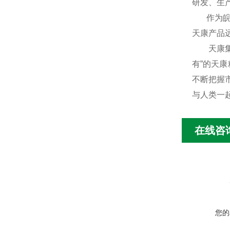
研发、生
作为皖东
天康产品
天康集团
有”的天
不断把握
与人类一
在线咨
您的