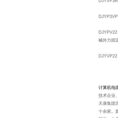
DJYVP
DJYP3
DJYP
械外力固
DJYVP
计算机电
技术企业
天康集团
十余家。