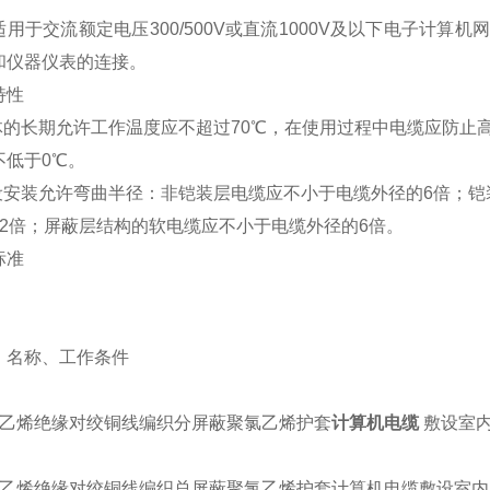
用于交流额定电压300/500V或直流1000V及以下电子计
和仪器仪表的连接。
特性
导体的长期允许工作温度应不超过70℃，在使用过程中电缆应防止
不低于0℃。
敷设安装允许弯曲半径：非铠装层电缆应不小于电缆外径的6倍；
12倍；屏蔽层结构的软电缆应不小于电缆外径的6倍。
标准
、名称、工作条件
 聚乙烯绝缘对绞铜线编织分屏蔽聚氯乙烯护套
计算机电缆
敷设室内
P 聚乙烯绝缘对绞铜线编织总屏蔽聚氯乙烯护套计算机电缆敷设室