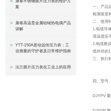
康泰不锈钢膜片压力表的维护方
一、产品适
案
检测装置
二、使用
康泰高温贵金属铂铑热电偶产品
讲解
1.电缆
境温度应
2.电缆
YTT-150A差动远传压力表：工
业测量的守护者及日常维护指南
缆外径的
三、执行
法兰膜片压力表在工业上的应用
四、型号
DJYPV
DJYV