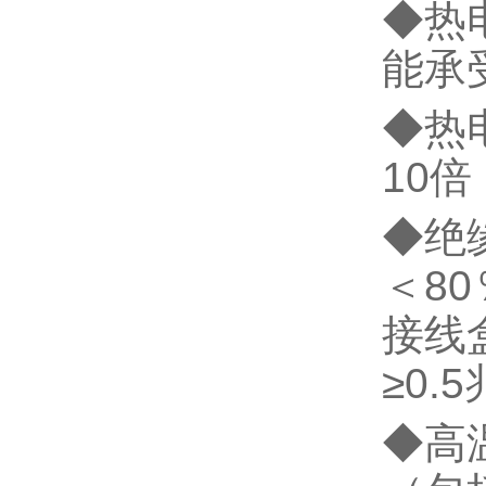
◆热
能承
◆热
10
◆绝
＜8
接线
≥0.
◆高