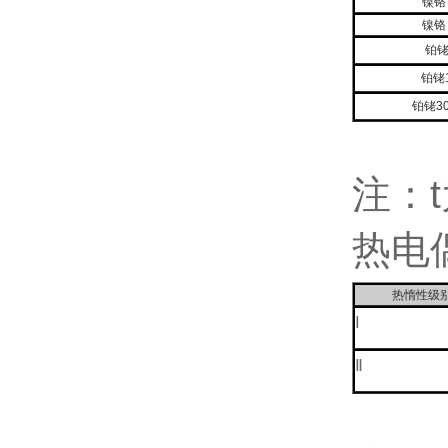
镍铬
镍铬
铂铑
铂铑
铂铑3
注：
热电
热惰性级
Ⅰ
Ⅱ