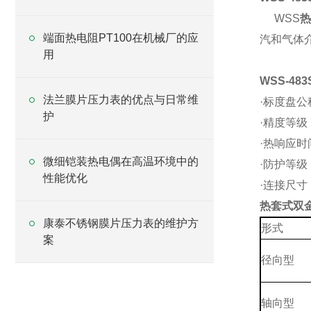
WSS
热
端面热电阻PT100在机械厂的应
汽和气体
用
WSS-483
法兰膜片压力表的优点与日常维
·标度盘公
护
·精度等级：
·热响应时
微细铠装热电偶在高温环境中的
·防护等级：
性能优化
·连接尺寸：
热套式双
康泰不锈钢膜片压力表的维护方
形式
案
径向型
轴向型