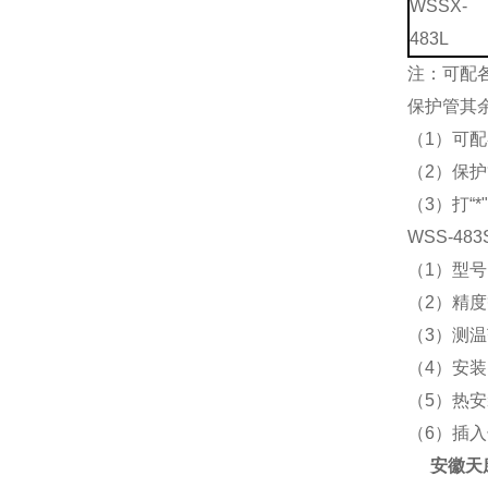
WSSX-
483L
注：可配
保护管其
（1）可配
（2）保
（3）打“
WSS-483
（1）型号
（2）精
（3）测
（4）安
（5）热
（6）插
安徽天