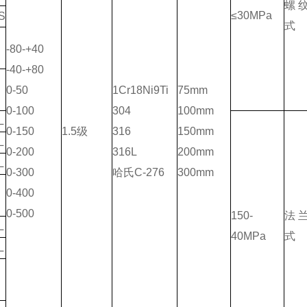
螺
≤30MPa
S
式
-80-+40
-40-+80
0-50
1Cr18Ni9Ti
75mm
0-100
304
100mm
L
0-150
1.5级
316
150mm
L
0-200
316L
200mm
L
0-300
哈氏C-276
300mm
0-400
0-500
150-
法
L
40MPa
式
L