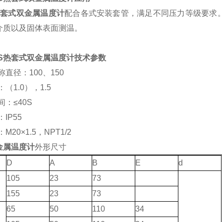
套式双金属温度计
配合各式安装套管，满足不同压力等级要求。可
介质以及固体表面测温。
S
热套式双金属温度计技术参数
称直径：100、150
（1.0），1.5
间：≤40S
IP55
M20×1.5，NPT1/2
金属温度计
外形尺寸
D
A
B
E
d
105
23
73
155
23
73
65
50
110
34