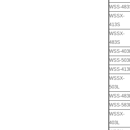
WSS-483
WSSX-
413S
WSSX-
483S
WSS-403
WSS-503
WSS-413
WSSX-
503L
WSS-483
WSS-583
WSSX-
403L