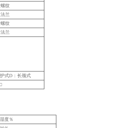
定螺纹
定法兰
套螺纹
套法兰
:防护式D：长颈式
□
湿度％