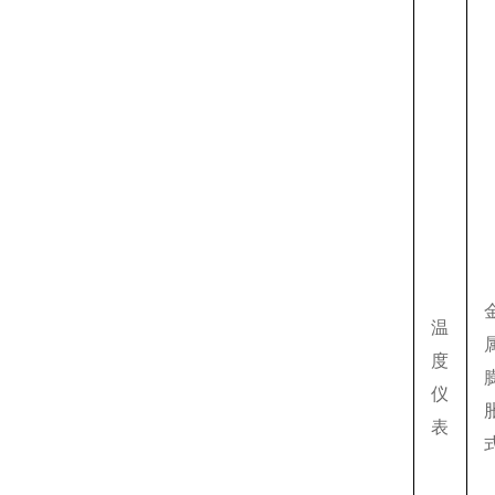
温
度
仪
表