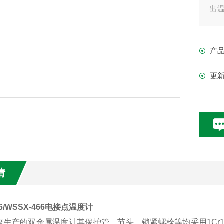
出
时
制和
产
更
情
66/WSSX-466电接点温度计
生产的双金属温度计其保护管、节头、锁紧螺栓等均采用1Cr18