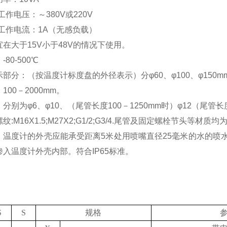
工作电压：～380V或220V
高工作电流：1A（无感负载）
在大于15V小于48V的情况下使用。
80-500℃
部分：（按温度计标度盘的外径表示）分φ60、φ100、φ150mm
100－2000mm。
分别为φ6、φ10、（尾管长度100－1250mm时）φ12（尾管长度
:M16X1.5;M27X2;G1/2;G3/4.尾管及固定螺栓节头等材质均为1
：温度计的外壳应能承受距离5米处用喷嘴直径25毫米的水的喷水
入温度计外壳内部。符合IP65标准。
S
S
规格