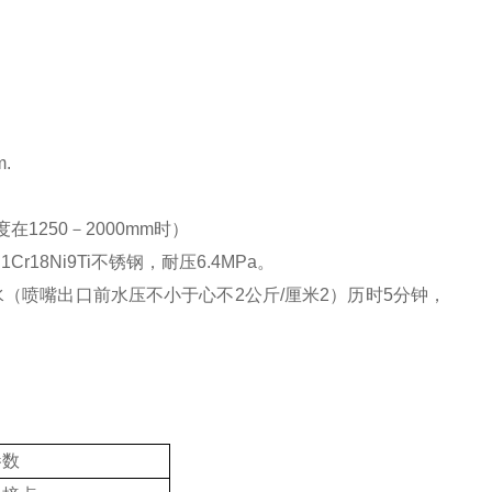
.
在1250－2000mm时）
Cr18Ni9Ti不锈钢，耐压6.4MPa。
（喷嘴出口前水压不小于心不2公斤/厘米2）历时5分钟，
参数