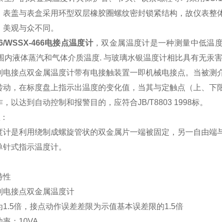
，表盖与表盒采用环型双层橡胶圈螺纹密封锁紧结构，故仪表整
、美观与众不同。
66/WSSX-466电接点温度计
，双金属温度计是一种测量中低温度
℃范围内液体蒸汽和气体介质温度. 与玻璃水银温度计相比具有无汞
系列电接点双金属温度计带有电接触装置一即机械电接点。当被测
转动，在标度盘上指示出温度的变化值，当其与定触点（上、下
，以达到自动控制和报警目的，应符合JB/T8803 1998标。
：
度计是利用绕制成螺旋管状的双金属片一端被固定，另一自由端
单针式指示温度计。
特性
系列电接点双金属温度计
1.5倍，接点动作误差差限为示值基本误差限的1.5倍
率：10VA