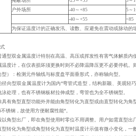
掩蔽场所
-25～+55
5～1
户外场所
-40～+85
5～1
-40～+55
<85
为保证温度计的正确发汛、读数、应避免在震动或脉动的
形式
普通型双金属温度计特别在高温、高压或挥发性有害气体解质内
属温度计，在仪表损坏须更换时则不必降温降压更不必要停机。
向型）：检测元件轴线与标度盘平面垂形式，亦称轴向型。
的径向型双金属温度计为国内*弯管式造型，结构新颖、美观轻
电泳处理，也有不锈钢板材拉伸成型，弯管也为全不锈钢型。
除具有角型直型功能外并能由角型转化为直型或由直型转化为角
i9Ti不锈钢，故使用方便耐腐性能*。
般以角型出厂，即在角型使用时零位不用调整。用户如需直型出
直型转化为角型或角型转化为直型时温度计示值有微小变化，一