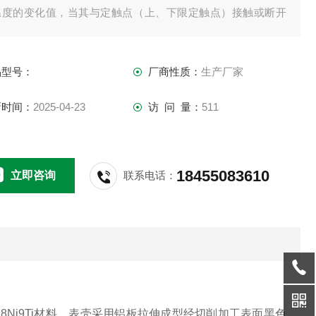
温度的变化值，当其与定触点（上、下限定触点）接触或断开
的瞬时，使电路系统中的继电器及接触器动作，以达到自动控
报警目的，应符合JB/T8803 1998标。
品型号：
厂商性质：
生产厂家
新时间：
2025-04-23
访 问 量：
511
18455083610
立即咨询
联系电话：
Ni9Ti材料，表壳采用铝板拉伸成型经切削加工表面黑色