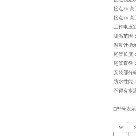
接点zui高
接点zui
工作电压宜
测温范围：-
温度计指示
尾管长度：
尾管直径：
安装部分螺纹
防水性能
不得有水渗
□型号表示
W