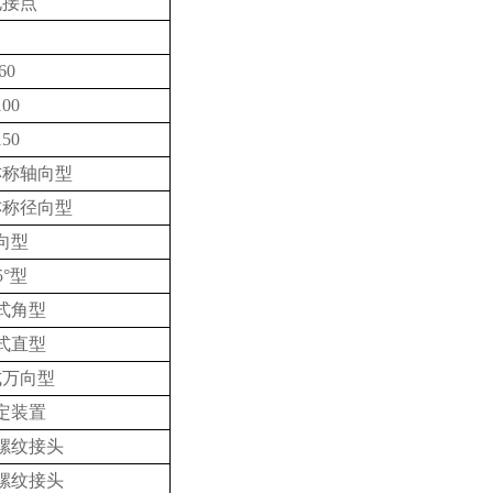
电接点
60
100
150
亦称轴向型
亦称径向型
向型
5°型
式角型
式直型
式万向型
定装置
螺纹接头
螺纹接头