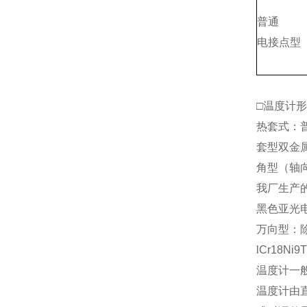
普通
电接点型
□温度计
热套式：
套型双金
角型（轴
我厂生产
黑色亚光
万向型：
lCr18N
温度计一
温度计由