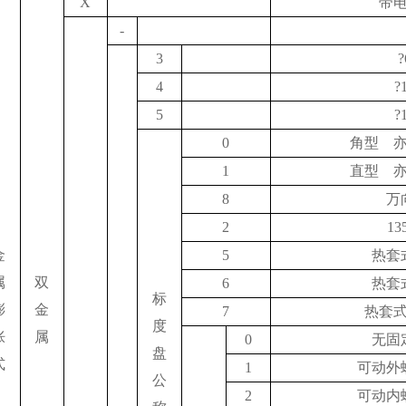
X
带
-
3
?
4
?
5
?
0
角型 
1
直型 
8
万
2
13
金
5
热套
属
双
6
热套
标
膨
金
7
热套
度
胀
属
0
无固
盘
式
1
可动外
公
2
可动内