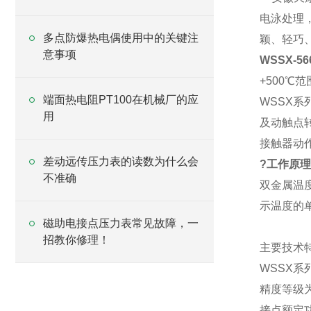
电泳处理
多点防爆热电偶使用中的关键注
颖、轻巧
意事项
WSSX-5
+500
端面热电阻PT100在机械厂的应
WSSX
用
及动触点
接触器动作
差动远传压力表的读数为什么会
?
工作原理
不准确
双金属温
示温度的
磁助电接点压力表常见故障，一
招教你修理！
主要技术
WSSX
精度等级为
接点额定功