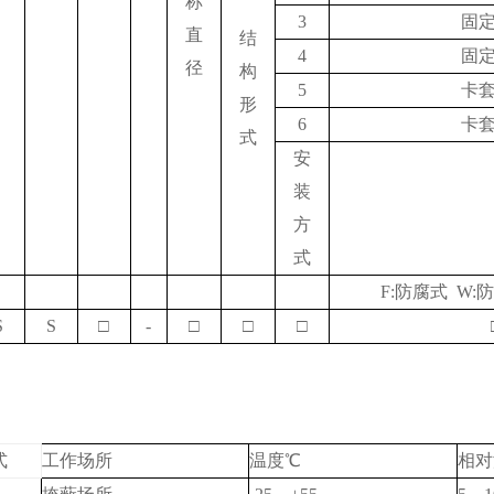
称
3
固
直
结
4
固
径
构
5
卡
形
6
卡
式
安
装
方
式
F:防腐式 W
S
S
□
-
□
□
□
式
工作场所
温度℃
相对