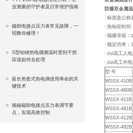
业测量的守护者及日常维护指南
防爆双金属温
· 标度盘公称
磁助电接点压力表常见故障，一
· 热响应时间：
招教你修理！
· 隔爆等级：dI
· 额定功率：1
S型铂铑热电偶测温时受到干扰
· zui高工人电
应该如何去处理
· zui高工作电
型 号
延长热套式热电偶使用寿命的关
WSSX-410B
键技术
WSSX-480B
WSSX-411B
揭秘磁助电接点压力表调节要
WSSX-481B
点，实现高效控制
WSSX-412B
WSSX-482B