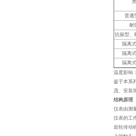
普通
耐
抗振型、
隔离
隔离
隔离
温度影响：
鉴于本系
茂、安装
结构原理
仪表由测
仪表的工
齿轮传动