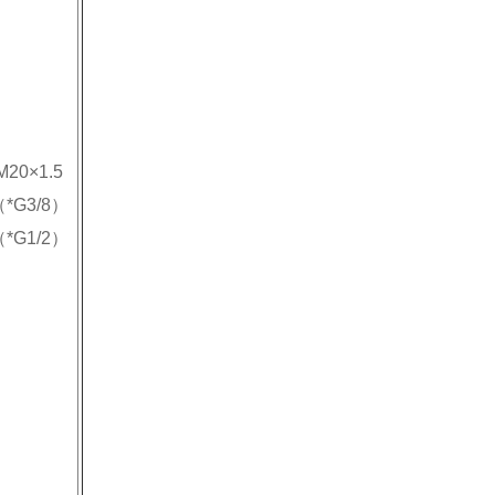
M20×1.5
*G3/8）
*G1/2）