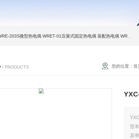
WRE-203S微型热电偶
WRET-01压簧式固定热电偶
装配热电偶
WRP高温贵金属铂铑热电偶
心
您的位置：
首
/ PRODUCTS
YX
YX
型
及