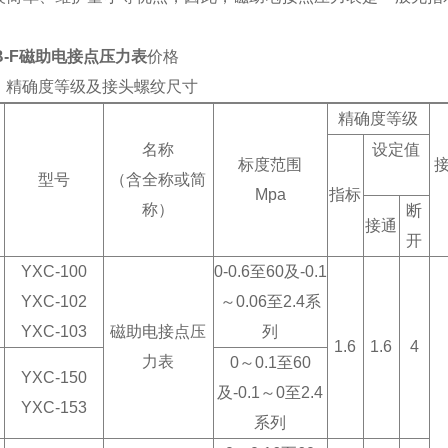
。
0B-F磁助电接点压力表
价格
、
精确度等级及接头螺纹尺寸
精确度等级
名称
设定值
标度范围
型号
（含全称或简
Mpa
指标
称）
断
接通
开
YXC-100
0-0.6至60及-0.1
YXC-102
～0.06至2.4系
YXC-103
磁助电接点压
列
1.6
1.6
4
力表
0～0.1至60
YXC-150
及-0.1～0至2.4
YXC-153
系列