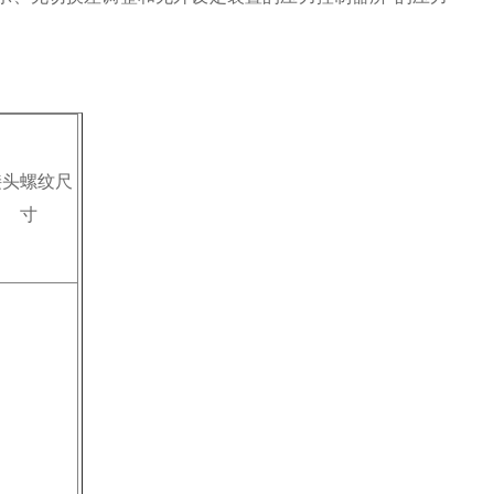
接头螺纹尺
寸