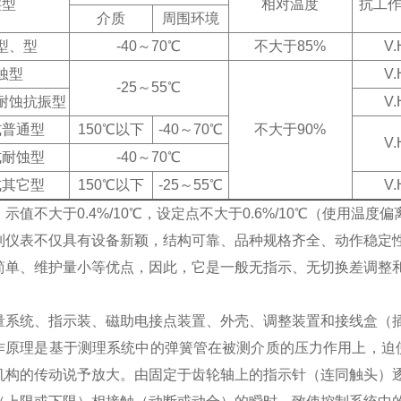
类型
相对温度
抗工
介质
周围环境
型、型
-40～70℃
不大于85%
V.
蚀型
V.
-25～55℃
耐蚀抗振型
V.
式普通型
150℃以下
-40～70℃
不大于90%
V.
式耐蚀型
-40～70℃
式其它型
150℃以下
-25～55℃
V.
示值不大于0.4%/10℃，设定点不大于0.6%/10℃（使用温度偏离
列仪表不仅具有设备新颖，结构可靠、品种规格齐全、动作稳定
简单、维护量小等优点，因此，它是一般无指示、无切换差调整和
量系统、指示装、磁助电接点装置、外壳、调整装置和接线盒（
作原理是基于测理系统中的弹簧管在被测介质的压力作用上，迫使弹
机构的传动说予放大。由固定于齿轮轴上的指示针（连同触头）