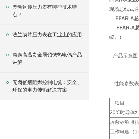
差动远传压力表有哪些技术特
现场总线式通
点？
FFAR-A
FFAR-
法兰膜片压力表在工业上的应用
缆。）
康泰高温贵金属铂铑热电偶产品
产品示意图
讲解
无卤低烟阻燃控制电缆：安全、
性能参数表
环保的电力传输解决方案
项目
20
℃
时导体z
屏蔽标称阻
工作电容（
1