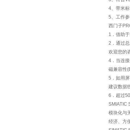
4、带米标
5、工作参
西门子PRO
1．借助
2．通过
欢迎您的
4．当连
磁兼容性(
5．如用
建议数据
6．超过5
SMIATI
模块化与无
经济、方