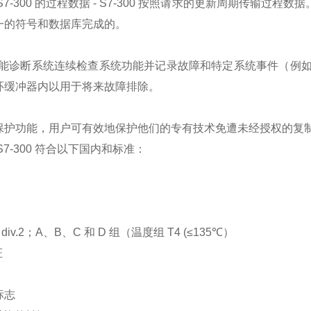
C S7-300 的过程数据 - S7-300 按照请求的更新周期传输过程
一的符号和数据库完成的。
：
的智能诊断系统连续检查系统功能并记录故障和特定系统事件（例
环缓冲器内以用于将来故障排除。
保护功能，用户可有效地保护他们的专有技术免遭未经授权的复
C S7-300 符合以下国内和标准：
 div.2；A、B、C 和 D 组（温度组 T4 (≤135℃）
证
标志