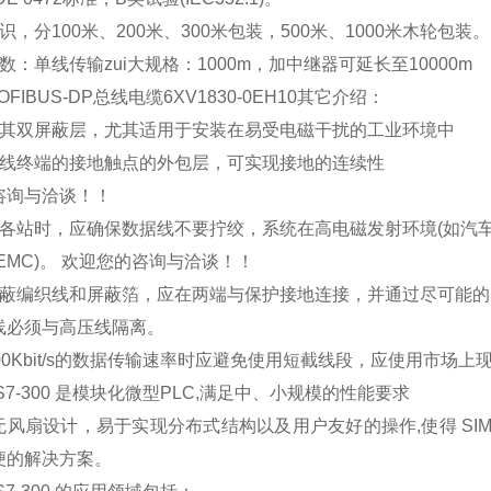
识，分100米、200米、300米包装，500米、1000米木轮包装。
数：单线传输zui大规格：1000m，加中继器可延长至10000m
FIBUS-DP总线电缆6XV1830-0EH10其它介绍：
于其双屏蔽层，尤其适用于安装在易受电磁干扰的工业环境中
总线终端的接地触点的外包层，可实现接地的连续性
咨询与洽谈！！
接各站时，应确保数据线不要拧绞，系统在高电磁发射环境(如汽
EMC)。 欢迎您的咨询与洽谈！！
屏蔽编织线和屏蔽箔，应在两端与保护接地连接，并通过尽可能
线必须与高压线隔离。
00Kbit/s的数据传输速率时应避免使用短截线段，应使用市
C S7-300 是模块化微型PLC,满足中、小规模的性能要求
风扇设计，易于实现分布式结构以及用户友好的操作,使得 SIMAT
便的解决方案。