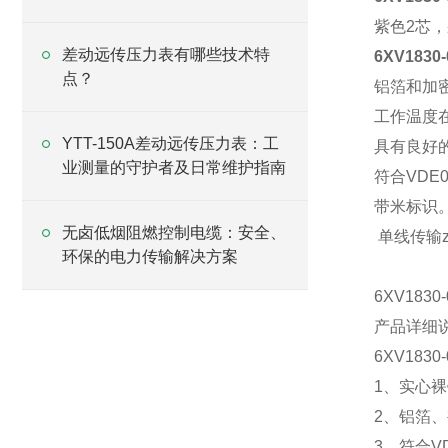
紫色
2
芯，
差动远传压力表有哪些技术特
6XV183
点？
铝箔和加
工作温度
YTT-150A差动远传压力表：工
具有良好
业测量的守护者及日常维护指南
符合
VDE0
带米标识
无卤低烟阻燃控制电缆：安全、
单线传输z
环保的电力传输解决方案
6XV183
产品详细说
6XV183
1、实心
2、铝箔
3、符合VD